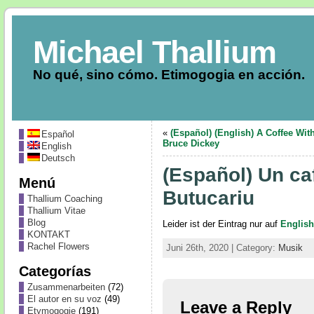
Michael Thallium
No qué, sino cómo. Etimogogia en acción.
«
(Español) (English) A Coffee Wit
Español
Bruce Dickey
English
Deutsch
(Español) Un ca
Menú
Butucariu
Thallium Coaching
Thallium Vitae
Blog
Leider ist der Eintrag nur auf
English
KONTAKT
Rachel Flowers
Juni 26th, 2020 | Category:
Musik
Categorías
Zusammenarbeiten
(72)
El autor en su voz
(49)
Leave a Reply
Etymogogie
(191)