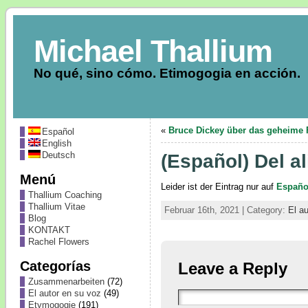
Michael Thallium
No qué, sino cómo. Etimogogia en acción.
«
Bruce Dickey über das geheime F
Español
English
Deutsch
(Español) Del a
Menú
Leider ist der Eintrag nur auf
Españo
Thallium Coaching
Thallium Vitae
Februar 16th, 2021 | Category:
El a
Blog
KONTAKT
Rachel Flowers
Categorías
Leave a Reply
Zusammenarbeiten
(72)
El autor en su voz
(49)
Etymogogie
(191)