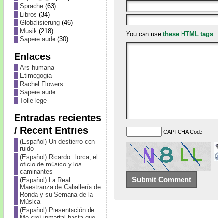
Sprache
(63)
Libros
(34)
Globalisierung
(46)
Musik
(218)
You can use
these HTML tags
Sapere aude
(30)
Enlaces
Ars humana
Etimogogia
Rachel Flowers
Sapere aude
Tolle lege
Entradas recientes
/ Recent Entries
CAPTCHA Code
(Español) Un destierro con
ruido
(Español) Ricardo Llorca, el
oficio de músico y los
caminantes
(Español) La Real
Maestranza de Caballería de
Ronda y su Semana de la
Música
(Español) Presentación de
Me creí inmortal hasta que