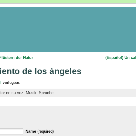
lüstern der Natur
(Español) Un ca
liento de los ángeles
l
verfügbar.
utor en su voz
,
Musik
,
Sprache
Name
(required)