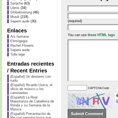
Sprache
(63)
Libros
(34)
Globalisierung
(46)
Musik
(218)
(required)
Sapere aude
(30)
Enlaces
You can use
these HTML tags
Ars humana
Etimogogia
Rachel Flowers
Sapere aude
Tolle lege
Entradas recientes
/ Recent Entries
(Español) Un destierro con
ruido
(Español) Ricardo Llorca, el
CAPTCHA Code
oficio de músico y los
caminantes
(Español) La Real
Maestranza de Caballería de
Ronda y su Semana de la
Música
(Español) Presentación de
Me creí inmortal hasta que