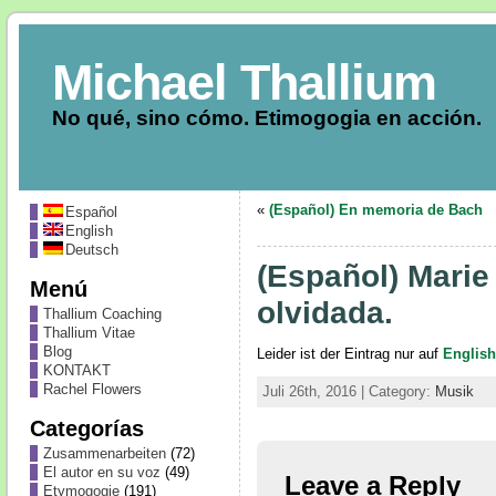
Michael Thallium
No qué, sino cómo. Etimogogia en acción.
«
(Español) En memoria de Bach
Español
English
Deutsch
(Español) Marie 
Menú
olvidada.
Thallium Coaching
Thallium Vitae
Blog
Leider ist der Eintrag nur auf
English
KONTAKT
Rachel Flowers
Juli 26th, 2016 | Category:
Musik
Categorías
Zusammenarbeiten
(72)
El autor en su voz
(49)
Leave a Reply
Etymogogie
(191)