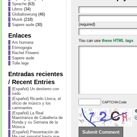
Sprache
(63)
Libros
(34)
Globalisierung
(46)
Musik
(218)
(required)
Sapere aude
(30)
Enlaces
You can use
these HTML tags
Ars humana
Etimogogia
Rachel Flowers
Sapere aude
Tolle lege
Entradas recientes
/ Recent Entries
(Español) Un destierro con
ruido
(Español) Ricardo Llorca, el
CAPTCHA Code
oficio de músico y los
caminantes
(Español) La Real
Maestranza de Caballería de
Ronda y su Semana de la
Música
(Español) Presentación de
Me creí inmortal hasta que