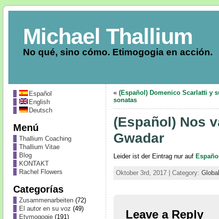
Michael Thallium
No qué, sino cómo. Etimogogia en acción.
«
(Español) Domenico Scarlatti y 
Español
sonatas
English
Deutsch
(Español) Nos v
Menú
Gwadar
Thallium Coaching
Thallium Vitae
Blog
Leider ist der Eintrag nur auf
Españo
KONTAKT
Rachel Flowers
Oktober 3rd, 2017 | Category:
Global
Categorías
Zusammenarbeiten
(72)
El autor en su voz
(49)
Leave a Reply
Etymogogie
(191)