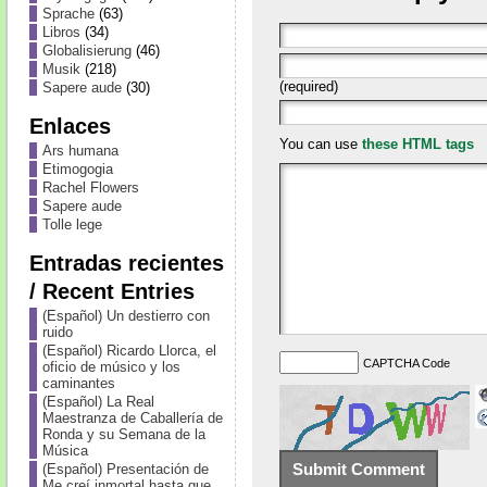
Sprache
(63)
Libros
(34)
Globalisierung
(46)
Musik
(218)
(required)
Sapere aude
(30)
Enlaces
You can use
these HTML tags
Ars humana
Etimogogia
Rachel Flowers
Sapere aude
Tolle lege
Entradas recientes
/ Recent Entries
(Español) Un destierro con
ruido
(Español) Ricardo Llorca, el
CAPTCHA Code
oficio de músico y los
caminantes
(Español) La Real
Maestranza de Caballería de
Ronda y su Semana de la
Música
(Español) Presentación de
Me creí inmortal hasta que