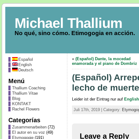
Michael Thallium
No qué, sino cómo. Etimogogia en acción.
«
(Español) Dante, la mocedad
Español
enamorada y el piano de Dombriz
English
Deutsch
(Español) Arrep
Menú
lecho de muert
Thallium Coaching
Thallium Vitae
Blog
Leider ist der Eintrag nur auf
English
KONTAKT
Rachel Flowers
Juli 17th, 2019 | Category:
Etymogo
Categorías
Zusammenarbeiten
(72)
El autor en su voz
(49)
Leave a Reply
Etymogogie
(191)