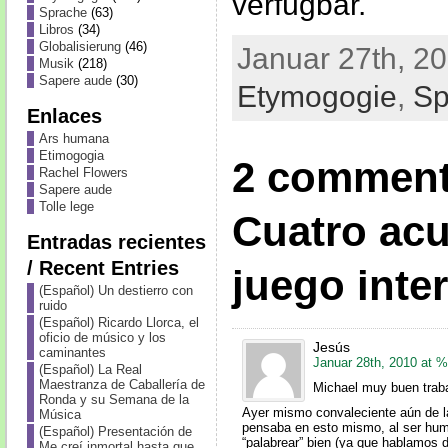
verfügbar.
Sprache
(63)
Libros
(34)
Globalisierung
(46)
Januar 27th, 20
Musik
(218)
Sapere aude
(30)
Etymogogie
,
Sp
Enlaces
Ars humana
Etimogogia
2 comment
Rachel Flowers
Sapere aude
Tolle lege
Cuatro acu
Entradas recientes
/ Recent Entries
juego inter
(Español) Un destierro con
ruido
(Español) Ricardo Llorca, el
oficio de músico y los
Jesús
caminantes
Januar 28th, 2010 at
(Español) La Real
Maestranza de Caballería de
Michael muy buen traba
Ronda y su Semana de la
Ayer mismo convaleciente aún de la
Música
pensaba en esto mismo, al ser hum
(Español) Presentación de
“palabrear” bien (ya que hablamos d
Me creí inmortal hasta que