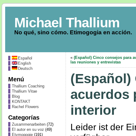
Michael Thallium
No qué, sino cómo. Etimogogia en acción.
«
(Español) Cinco consejos para a
Español
las reuniones y entrevistas
English
Deutsch
(Español)
Menú
Thallium Coaching
acuerdos 
Thallium Vitae
Blog
KONTAKT
interior
Rachel Flowers
Categorías
Leider ist der E
Zusammenarbeiten
(72)
El autor en su voz
(49)
Etymogogie
(191)