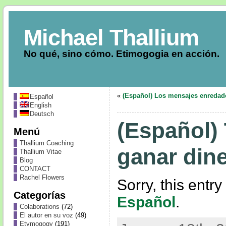
Michael Thallium
No qué, sino cómo. Etimogogia en acción.
«
(Español) Los mensajes enredad
Español
English
Deutsch
(Español)
Menú
Thallium Coaching
ganar din
Thallium Vitae
Blog
CONTACT
Rachel Flowers
Sorry, this entry
Categorías
Español
.
Colaborations
(72)
El autor en su voz
(49)
Etymogogy
(191)