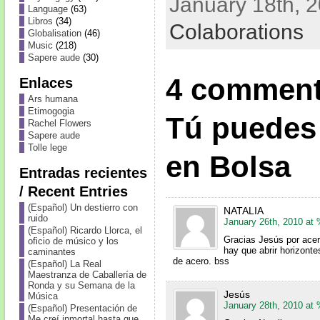
January 18th, 2
Language
(63)
Libros
(34)
Colaborations
Globalisation
(46)
Music
(218)
Sapere aude
(30)
4 comment
Enlaces
Ars humana
Etimogogia
Tú puedes
Rachel Flowers
Sapere aude
Tolle lege
en Bolsa
Entradas recientes
/ Recent Entries
(Español) Un destierro con
NATALIA
ruido
January 26th, 2010 a
(Español) Ricardo Llorca, el
Gracias Jesús por acer
oficio de músico y los
hay que abrir horizont
caminantes
de acero. bss
(Español) La Real
Maestranza de Caballería de
Ronda y su Semana de la
Jesús
Música
January 28th, 2010 a
(Español) Presentación de
Me creí inmortal hasta que