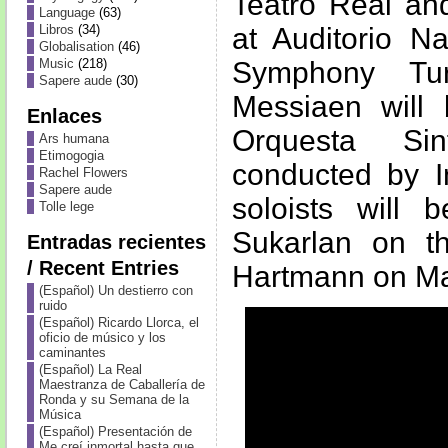
Teatro Real a
Language
(63)
at Auditorio Na
Libros
(34)
Globalisation
(46)
Symphony Tur
Music
(218)
Sapere aude
(30)
Messiaen will
Enlaces
Orquesta Si
Ars humana
Etimogogia
conducted by 
Rachel Flowers
Sapere aude
soloists will
Tolle lege
Sukarlan on t
Entradas recientes
/ Recent Entries
Hartmann on Ma
(Español) Un destierro con
ruido
(Español) Ricardo Llorca, el
oficio de músico y los
caminantes
(Español) La Real
Maestranza de Caballería de
Ronda y su Semana de la
Música
(Español) Presentación de
Me creí inmortal hasta que