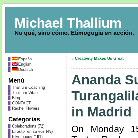
Michael Thallium
No qué, sino cómo. Etimogogia en acción.
«
Creativity Makes Us Great
Español
English
Deutsch
Ananda Su
Menú
Thallium Coaching
Turangali
Thallium Vitae
Blog
CONTACT
in Madrid
Rachel Flowers
Categorías
On Monday 15
Colaborations
(72)
El autor en su voz
(49)
Etymogogy
(191)