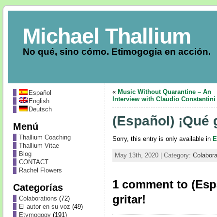
Michael Thallium
No qué, sino cómo. Etimogogia en acción.
«
Music Without Quarantine – An
Español
Interview with Claudio Constantini
English
Deutsch
(Español) ¡Qué 
Menú
Thallium Coaching
Sorry, this entry is only available in
E
Thallium Vitae
Blog
May 13th, 2020 | Category:
Colabora
CONTACT
Rachel Flowers
1 comment to (Esp
Categorías
gritar!
Colaborations
(72)
El autor en su voz
(49)
Etymogogy
(191)