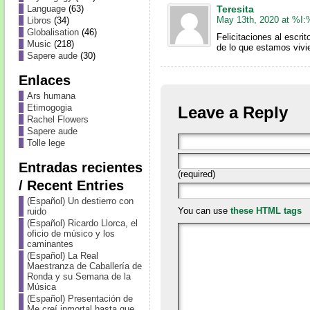
Teresita
Language
(63)
May 13th, 2020 at %I
Libros
(34)
Globalisation
(46)
Felicitaciones al escri
Music
(218)
de lo que estamos vivi
Sapere aude
(30)
Enlaces
Ars humana
Etimogogia
Leave a Reply
Rachel Flowers
Sapere aude
Tolle lege
Entradas recientes
(required)
/ Recent Entries
(Español) Un destierro con
You can use
these HTML tags
ruido
(Español) Ricardo Llorca, el
oficio de músico y los
caminantes
(Español) La Real
Maestranza de Caballería de
Ronda y su Semana de la
Música
(Español) Presentación de
Me creí inmortal hasta que