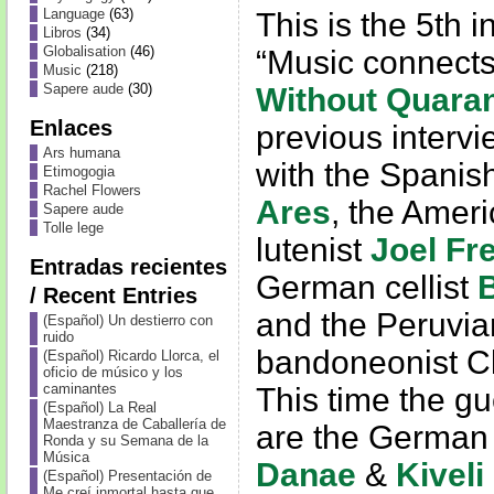
Language
(63)
This is the 5th i
Libros
(34)
Globalisation
(46)
“Music connect
Music
(218)
Sapere aude
(30)
Without Quaran
Enlaces
previous intervi
Ars humana
with the Spanis
Etimogogia
Rachel Flowers
Ares
, the Amer
Sapere aude
Tolle lege
lutenist
Joel Fr
Entradas recientes
German cellist
/ Recent Entries
and the Peruvia
(Español) Un destierro con
ruido
bandoneonist Cl
(Español) Ricardo Llorca, el
oficio de músico y los
caminantes
This time the gu
(Español) La Real
Maestranza de Caballería de
are the German 
Ronda y su Semana de la
Música
Danae
&
Kivel
(Español) Presentación de
Me creí inmortal hasta que