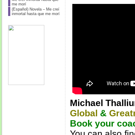
me morí
(Español) Novela – Me creí
inmortal hasta que me morí
Michael Thalli
Global
&
Great
Book your coa
You can also fi