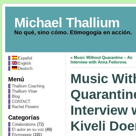
Michael Thallium
No qué, sino cómo. Etimogogia en acción.
«
Music Without Quarantine – An
Español
Interview with Anna Fedorova
English
Deutsch
Music Wit
Menú
Thallium Coaching
Quarantin
Thallium Vitae
Blog
CONTACT
Interview
Rachel Flowers
Categorías
Kiveli Do
Colaborations
(72)
El autor en su voz
(49)
Etymogogy
(191)