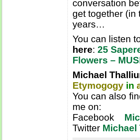
conversation be
get together (in 
years…
You can listen t
here
:
25 Saper
Flowers – MU
Michael Thalli
Etymogogy
in
a
You can also fi
me on:
Facebook
Mi
Twitter
Michael 