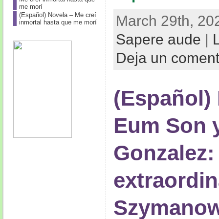
me morí
(Español) Novela – Me creí
March 29th, 20
inmortal hasta que me morí
Sapere aude
|
Deja un comen
(Español)
Eum Son y
Gonzalez:
extraordin
Szymanow