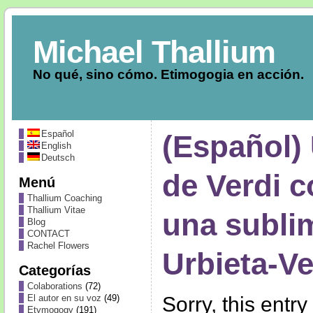
Michael Thallium
No qué, sino cómo. Etimogogia en acción.
Español
(Español)
English
Deutsch
de Verdi 
Menú
Thallium Coaching
Thallium Vitae
una subli
Blog
CONTACT
Rachel Flowers
Urbieta-V
Categorías
Colaborations
(72)
Sorry, this entry
El autor en su voz
(49)
Etymogogy
(191)