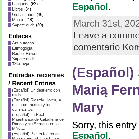
Español
.
Language
(63)
Libros
(34)
Globalisation
(46)
Music
(218)
March 31st, 20
Sapere aude
(30)
Leave a comme
Enlaces
Ars humana
comentario Ko
Etimogogia
Rachel Flowers
Sapere aude
Tolle lege
(Español)
Entradas recientes
/ Recent Entries
Marią Fer
(Español) Un destierro con
ruido
(Español) Ricardo Llorca, el
Mary
oficio de músico y los
caminantes
(Español) La Real
Maestranza de Caballería de
Sorry, this entry
Ronda y su Semana de la
Música
Español
.
(Español) Presentación de
Me creí inmortal hasta que