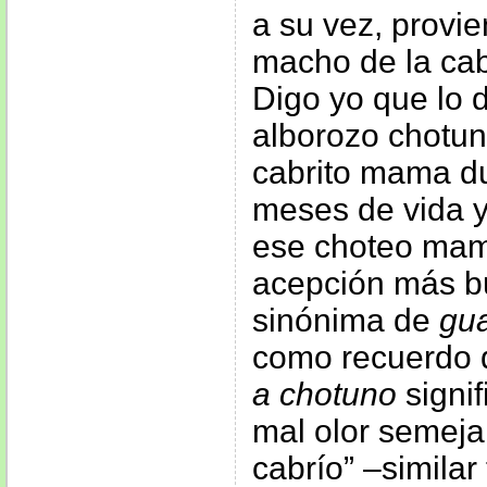
a su vez, provi
macho de la ca
Digo yo que lo 
alborozo chotun
cabrito mama du
meses de vida y
ese choteo mam
acepción más bu
sinónima de
gu
como recuerdo 
a chotuno
signif
mal olor semeja
cabrío” –similar