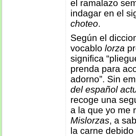
el ramalazo sem
indagar en el si
choteo
.
Según el diccion
vocablo
lorza
pr
significa “plie
prenda para aco
adorno”. Sin em
del español act
recoge una seg
a la que yo me r
Mislorzas
, a sa
la carne debido 