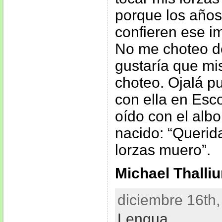
porque los año
confieren ese i
No me choteo d
gustaría que mi
choteo. Ojalá pu
con ella en Esco
oído con el albo
nacido: “Querid
lorzas muero”.
Michael Thalli
diciembre 16th,
Lengua