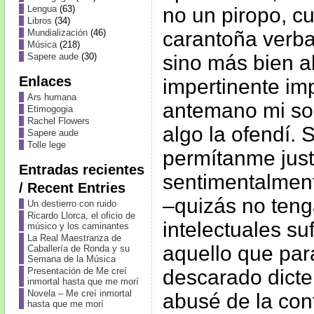
no un piropo, 
Lengua
(63)
Libros
(34)
carantoña verbal.
Mundialización
(46)
Música
(218)
sino más bien a
Sapere aude
(30)
Enlaces
impertinente im
Ars humana
antemano mi sol
Etimogogia
Rachel Flowers
algo la ofendí. 
Sapere aude
Tolle lege
permítanme justi
Entradas recientes
sentimentalmen
/ Recent Entries
–quizás no ten
Un destierro con ruido
Ricardo Llorca, el oficio de
intelectuales su
músico y los caminantes
La Real Maestranza de
aquello que para
Caballería de Ronda y su
Semana de la Música
descarado dicte
Presentación de Me creí
inmortal hasta que me morí
Novela – Me creí inmortal
abusé de la con
hasta que me morí