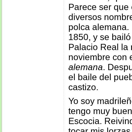
Parece ser que 
diversos nombres
polca alemana. 
1850, y se bailó
Palacio Real la
noviembre con 
alemana
. Despu
el baile del pue
castizo.
Yo soy madrileñ
tengo muy buen
Escocia. Reivin
tocar mis lorza