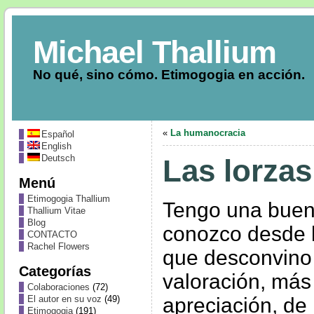
Michael Thallium
No qué, sino cómo. Etimogogia en acción.
«
La humanocracia
Español
English
Deutsch
Las lorzas
Menú
Etimogogia Thallium
Tengo una buen
Thallium Vitae
Blog
conozco desde 
CONTACTO
Rachel Flowers
que desconvino
Categorías
valoración, más 
Colaboraciones
(72)
apreciación, de 
El autor en su voz
(49)
Etimogogia
(191)