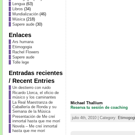
Lengua
(63)
Libros
(34)
Mundialización
(46)
Música
(218)
Sapere aude
(30)
Enlaces
Ars humana
Etimogogia
Rachel Flowers
Sapere aude
Tolle lege
Entradas recientes
/ Recent Entries
Un destierro con ruido
Ricardo Llorca, el oficio de
músico y los caminantes
La Real Maestranza de
Michael Thallium
Caballería de Ronda y su
Reserva tu sesión de coaching
Semana de la Música
Presentación de Me creí
julio 4th, 2010 | Category:
Etimogog
inmortal hasta que me morí
Novela – Me creí inmortal
hasta que me morí