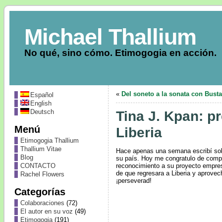
Michael Thallium
No qué, sino cómo. Etimogogia en acción.
«
Del soneto a la sonata con Bust
Español
English
Deutsch
Tina J. Kpan: p
Menú
Liberia
Etimogogia Thallium
Thallium Vitae
Hace apenas una semana escribí sobr
Blog
su país. Hoy me congratulo de compa
reconocimiento a su proyecto empresa
CONTACTO
de que regresara a Liberia y aprovec
Rachel Flowers
¡perseverad!
Categorías
Colaboraciones
(72)
El autor en su voz
(49)
Etimogogia
(191)