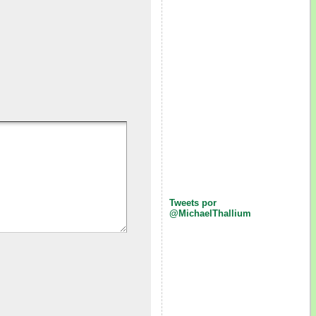
Tweets por
@MichaelThallium