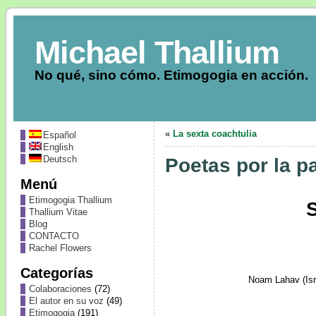
Michael Thallium
No qué, sino cómo. Etimogogia en acción.
«
La sexta coachtulia
Español
English
Deutsch
Poetas por la p
Menú
Etimogogia Thallium
S
Thallium Vitae
Blog
CONTACTO
Rachel Flowers
Categorías
Noam Lahav (Isr
Colaboraciones
(72)
El autor en su voz
(49)
Etimogogia
(191)