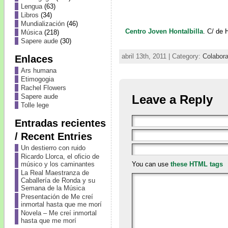
Lengua
(63)
Libros
(34)
Mundialización
(46)
Centro Joven Hontalbilla
. C/ de 
Música
(218)
Sapere aude
(30)
abril 13th, 2011 | Category:
Colabor
Enlaces
Ars humana
Etimogogia
Rachel Flowers
Leave a Reply
Sapere aude
Tolle lege
Entradas recientes
/ Recent Entries
Un destierro con ruido
Ricardo Llorca, el oficio de
You can use
these HTML tags
músico y los caminantes
La Real Maestranza de
Caballería de Ronda y su
Semana de la Música
Presentación de Me creí
inmortal hasta que me morí
Novela – Me creí inmortal
hasta que me morí