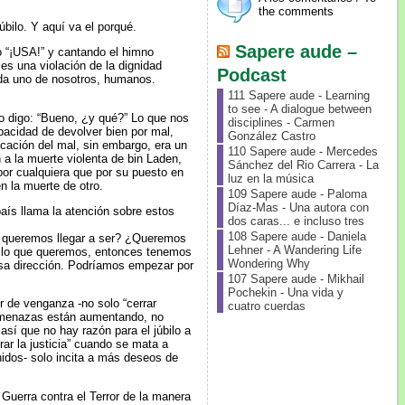
the comments
úbilo. Y aquí va el porqué.
Sapere aude –
o “¡USA!” y cantando el himno
es una violación de la dignidad
Podcast
ada uno de nosotros, humanos.
111 Sapere aude - Learning
to see - A dialogue between
o digo: “Bueno, ¿y qué?” Lo que nos
disciplines - Carmen
acidad de devolver bien por mal,
González Castro
cación del mal, sin embargo, era un
110 Sapere aude - Mercedes
a la muerte violenta de bin Laden,
Sánchez del Rio Carrera - La
 por cualquiera que por su puesto en
luz en la música
n la muerte de otro.
109 Sapere aude - Paloma
Díaz-Mas - Una autora con
aís llama la atención sobre estos
dos caras... e incluso tres
108 Sapere aude - Daniela
e queremos llegar a ser? ¿Queremos
Lehner - A Wandering Life
es lo que queremos, entonces tenemos
Wondering Why
sa dirección. Podríamos empezar por
107 Sapere aude - Mikhail
Pochekin - Una vida y
r de venganza -no solo “cerrar
cuatro cuerdas
s amenazas están aumentando, no
así que no hay razón para el júbilo a
rar la justicia” cuando se mata a
idos- solo incita a más deseos de
 Guerra contra el Terror de la manera