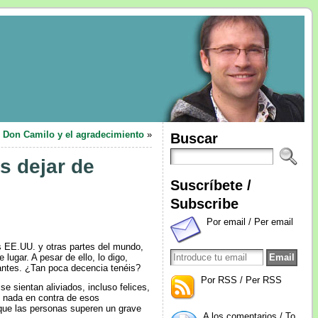
Don Camilo y el agradecimiento
»
Buscar
s dejar de
Suscríbete /
Subscribe
Por email / Per email
 EE.UU. y otras partes del mundo,
ugar. A pesar de ello, lo digo,
rantes. ¿Tan poca decencia tenéis?
Por RSS / Per RSS
 sientan aliviados, incluso felices,
o nada en contra de esos
a que las personas superen un grave
A los comentarios / To