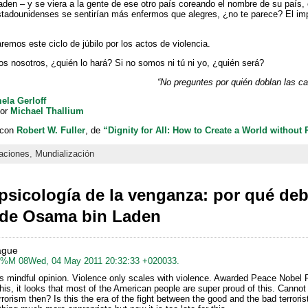
en – y se viera a la gente de ese otro país coreando el nombre de su país, 
estadounidenses se sentirían más enfermos que alegres, ¿no te parece? El im
mos este ciclo de júbilo por los actos de violencia.
s nosotros, ¿quién lo hará? Si no somos ni tú ni yo, ¿quién será?
“No preguntes por quién doblan las ca
ela Gerloff
por
Michael Thallium
 con
Robert W. Fuller
, de
“Dignity for All: How to Create a World without
aciones
,
Mundialización
psicología de la venganza: por qué deb
e de Osama bin Laden
ague
:%M 08Wed, 04 May 2011 20:32:33 +020033.
his mindful opinion. Violence only scales with violence. Awarded Peace Nobel 
 this, it looks that most of the American people are super proud of this. Canno
rrorism then? Is this the era of the fight between the good and the bad terroris