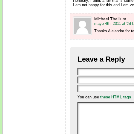
Honestly, I think a fair trial is so
I am not happy for this and I am 
Michael Thallium
mayo 4th, 2011 at %H
Thanks Alejandra for ta
Leave a Reply
You can use
these HTML tags