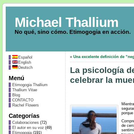
Michael Thallium
No qué, sino cómo. Etimogogia en acción.
«
Una excelente definición de “ne
Español
English
Deutsch
La psicología d
Menú
celebrar la mu
Etimogogia Thallium
Thallium Vitae
Blog
CONTACTO
Mientr
Rachel Flowers
seguram
porque 
Categorías
Compren
Colaboraciones
(72)
de cerr
El autor en su voz
(49)
sentimi
Etimogogia
(191)