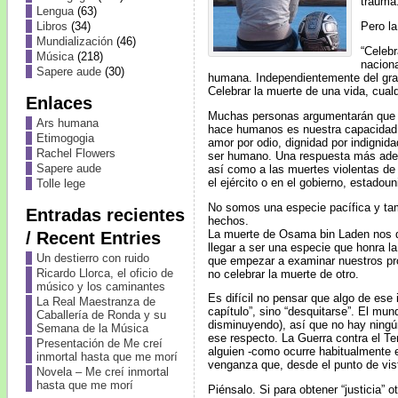
trauma.
Lengua
(63)
Libros
(34)
Pero la
Mundialización
(46)
“Celebr
Música
(218)
naciona
Sapere aude
(30)
humana. Independientemente del grad
Celebrar la muerte de una vida, cualqu
Enlaces
Muchas personas argumentarán que Os
Ars humana
hace humanos es nuestra capacidad d
Etimogogia
amor por odio, dignidad por indignid
Rachel Flowers
ser humano. Una respuesta más adecu
Sapere aude
así como a las muertes violentas de o
el ejército o en el gobierno, estadou
Tolle lege
No somos una especie pacífica y tam
Entradas recientes
hechos.
La muerte de Osama bin Laden nos da
/ Recent Entries
llegar a ser una especie que honra 
Un destierro con ruido
que empezar a examinar nuestros pr
Ricardo Llorca, el oficio de
no celebrar la muerte de otro.
músico y los caminantes
Es difícil no pensar que algo de ese
La Real Maestranza de
capítulo”, sino “desquitarse”. El m
Caballería de Ronda y su
disminuyendo), así que no hay ningún 
Semana de la Música
ese respecto. La Guerra contra el Ter
Presentación de Me creí
alguien -como ocurre habitualmente 
inmortal hasta que me morí
venganza que, desde el punto de vista
Novela – Me creí inmortal
hasta que me morí
Piénsalo. Si para obtener “justicia” 