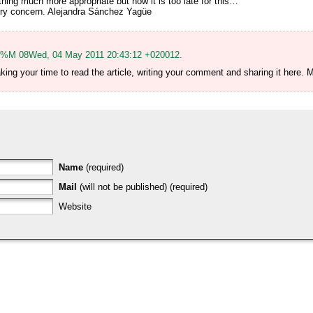
mething much more appropriate but now it is too late for this…
very concern. Alejandra Sánchez Yagüe
:%M 08Wed, 04 May 2011 20:43:12 +020012.
king your time to read the article, writing your comment and sharing it here. M
Name
(required)
Mail
(will not be published) (required)
Website