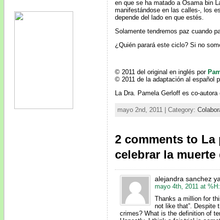
en que se ha matado a Osama bin Lad
manifestándose en las calles-, los 
depende del lado en que estés.
Solamente tendremos paz cuando pare
¿Quién parará este ciclo? Si no somo
© 2011 del original en inglés por
Pam
© 2011 de la adaptación al español 
La Dra. Pamela Gerloff es co-autora
mayo 2nd, 2011 | Category:
Colabor
2 comments to La 
celebrar la muert
alejandra sanchez y
mayo 4th, 2011 at %H
Thanks a million for t
not like that”. Despite
crimes? What is the definition of te