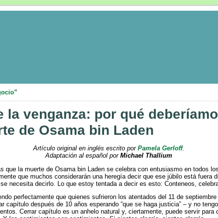
gocio”
e la venganza: por qué deberíamo
erte de Osama bin Laden
Artículo original en inglés escrito por
Pamela Gerloff
.
Adaptación al español por
Michael Thallium
as que la muerte de Osama bin Laden se celebra con entusiasmo en todos los
ente que muchos considerarán una heregía decir que ese júbilo está fuera de l
se necesita decirlo. Lo que estoy tentada a decir es esto: Conteneos, celeb
do perfectamente que quienes sufrieron los atentados del 11 de septiembre se
ar capítulo después de 10 años esperando “que se haga justicia” – y no teng
entos. Cerrar capítulo es un anhelo natural y, ciertamente, puede servir par