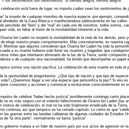
 Y los sentimientos son sentimientos. Si sientes alegría, sientes alegría.
 celebración está fuera de lugar, no importa cuáles sean los sentimientos de j
ar” la muerte de cualquier miembro de nuestra especie -por ejemplo, coreand
l alrededor de la Casa Blanca o manifestándose jubilosamente en las calles- 
o percibido del “bien” y del “mal” en cada uno de nosotros, todos somos, c
ier vida, es faltar al honor de la inviolabilidad inherente a la vida.
ama bin Laden no respetó la inviolabilidad de la vida de los demás, pero y
e elegir nuestro propio comportamiento. Más concretamente, es nuestra cap
ad. Mientras que algunos consideran que Osama bin Laden ha sido la personifi
ada a su muerte hubiese sido llorar las muertes y tragedias que condujeron 
tros miles que intentaron eliminarlo de la faz de la Tierra; sentir compasión
nidense o de cualquier otra nacionalidad, ha tenido que desempeñar un papel e
poco somos una nación pacífica. La celebración de esta muerte en todo el p
 la oportunidad de preguntarnos: ¿Qué tipo de nación y que tipo de especi
la vida? ¿Queremos llegar a ser una especie que personifica la paz? Si eso 
opios corazones y acciones y comenzar a evolucionar conscientemente en e
 impulso de celebrar “haber hecho justicia” posiblemente contenga cierto place
undo no es más seguro con el violento fallecimiento de Osama bin Laden (la
motivo de celebración; el mal no ha sido finalmente erradicado de la Tierra, 
ror continúa, así que tampoco se ha cerrado capítulo. Lo cierto es que “celeb
en las guerras entre las bandas callejeras de algunas ciudades de Estados Un
 de “la otra parte”, normalmente se llama “justicia”
otro gobierno matara a un líder de nuestro país por sus actos de agresión en la