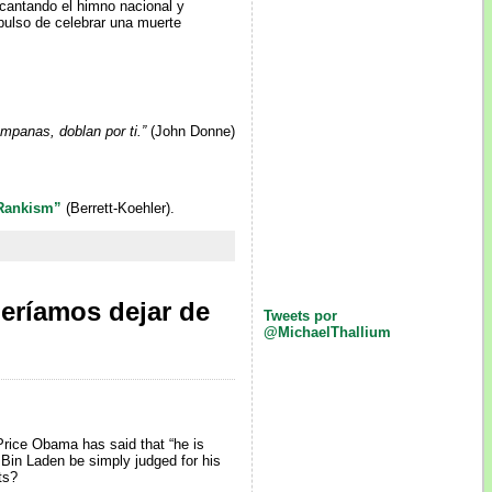
cantando el himno nacional y
pulso de celebrar una muerte
mpanas, doblan por ti.”
(John Donne)
 Rankism”
(Berrett-Koehler).
eríamos dejar de
Tweets por
@MichaelThallium
Price Obama has said that “he is
t Bin Laden be simply judged for his
ts?