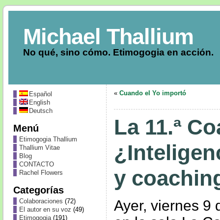
Michael Thallium
No qué, sino cómo. Etimogogia en acción.
«
Cuando el Yo importó
Español
English
Deutsch
La 11.ª Co
Menú
Etimogogia Thallium
¿Inteligen
Thallium Vitae
Blog
CONTACTO
y coachin
Rachel Flowers
Categorías
Ayer, viernes 9
Colaboraciones
(72)
El autor en su voz
(49)
Etimogogia
(191)