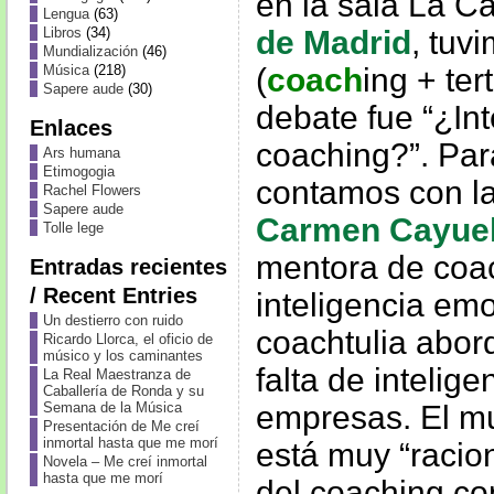
en la sala La C
Lengua
(63)
de Madrid
, tuv
Libros
(34)
Mundialización
(46)
(
coach
ing + tert
Música
(218)
Sapere aude
(30)
debate fue “¿In
Enlaces
coaching?”. Par
Ars humana
Etimogogia
contamos con la
Rachel Flowers
Sapere aude
Carmen Cayue
Tolle lege
mentora de coac
Entradas recientes
/ Recent Entries
inteligencia emo
Un destierro con ruido
coachtulia abor
Ricardo Llorca, el oficio de
músico y los caminantes
falta de intelig
La Real Maestranza de
Caballería de Ronda y su
empresas. El m
Semana de la Música
Presentación de Me creí
inmortal hasta que me morí
está muy “racio
Novela – Me creí inmortal
hasta que me morí
del coaching con