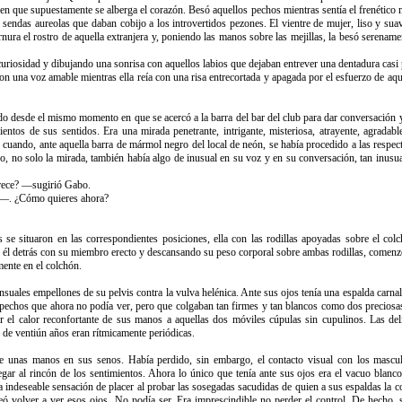
r en que supuestamente se alberga el corazón. Besó aquellos pechos mientras sentía el frenético
 sendas aureolas que daban cobijo a los introvertidos pezones. El vientre de mujer, liso y s
ura el rostro de aquella extranjera y, poniendo las manos sobre las mejillas, la besó serename
osidad y dibujando una sonrisa con aquellos labios que dejaban entrever una dentadura casi p
 una voz amable mientras ella reía con una risa entrecortada y apagada por el esfuerzo de aque
do desde el mismo momento en que se acercó a la barra del bar del club para dar conversación
mientos de sus sentidos. Era una mirada penetrante, intrigante, misteriosa, atrayente, agrad
cuando, ante aquella barra de mármol negro del local de neón, se había procedido a las respec
, no solo la mirada, también había algo de inusual en su voz y en su conversación, tan inusu
arece? —sugirió Gabo.
—. ¿Cómo quieres ahora?
e situaron en las correspondientes posiciones, ella con las rodillas apoyadas sobre el col
él detrás con su miembro erecto y descansando su peso corporal sobre ambas rodillas, comenzó e
ente en el colchón.
nsuales empellones de su pelvis contra la vulva helénica. Ante sus ojos tenía una espalda carnal 
pechos que ahora no podía ver, pero que colgaban tan firmes y tan blancos como dos precios
tir el calor reconfortante de sus manos a aquellas dos móviles cúpulas sin cupulinos. Las de
 de ventiún años eran rítmicamente periódicas.
e de unas manos en sus senos. Había perdido, sin embargo, el contacto visual con los mascu
egar al rincón de los sentimientos. Ahora lo único que tenía ante sus ojos era el vacuo blan
indeseable sensación de placer al probar las sosegadas sacudidas de quien a sus espaldas la co
 volver a ver esos ojos. No podía ser. Era imprescindible no perder el control. De hecho, s