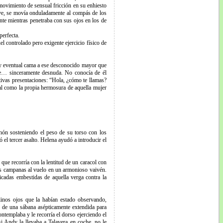
 movimiento de sensual fricción en su enhiesto
uave, se movía onduladamente al compás de los
nte mientras penetraba con sus ojos en los de
erfecta.
l controlado pero exigente ejercicio físico de
 y eventual cama a ese desconocido mayor que
able… sinceramente desnuda. No conocía de él
tivas presentaciones: “Hola, ¿cómo te llamas?
al como la propia hermosura de aquella mujer
chón sosteniendo el peso de su torso con los
l tercer asalto. Helena ayudó a introducir el
que recorría con la lentitud de un caracol con
as campanas al vuelo en un armonioso vaivén.
licadas embestidas de aquella verga contra la
linos ojos que la habían estado observando,
co de una sábana asépticamente extendida para
ntemplaba y le recorría el dorso ejerciendo el
i Andy la llevaba a Talavera en coche, no le