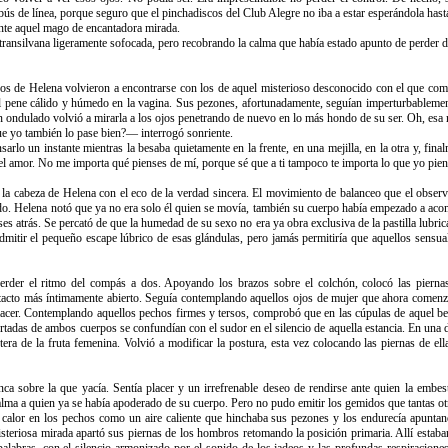
bús de línea, porque seguro que el pinchadiscos del Club Alegre no iba a estar esperándola ha
nte aquel mago de encantadora mirada.
ansilvana ligeramente sofocada, pero recobrando la calma que había estado apunto de perder d
jos de Helena volvieron a encontrarse con los de aquel misterioso desconocido con el que com
 el pene cálido y húmedo en la vagina. Sus pezones, afortunadamente, seguían imperturbable
 ondulado volvió a mirarla a los ojos penetrando de nuevo en lo más hondo de su ser. Oh, esa m
e yo también lo pase bien?— interrogó sonriente.
o un instante mientras la besaba quietamente en la frente, en una mejilla, en la otra y, final
 el amor. No me importa qué pienses de mí, porque sé que a ti tampoco te importa lo que yo piens
e la cabeza de Helena con el eco de la verdad sincera. El movimiento de balanceo que el obse
eado. Helena notó que ya no era solo él quien se movía, también su cuerpo había empezado a aco
s atrás. Se percató de que la humedad de su sexo no era ya obra exclusiva de la pastilla lubric
admitir el pequeño escape lúbrico de esas glándulas, pero jamás permitiría que aquellos sensua
perder el ritmo del compás a dos. Apoyando los brazos sobre el colchón, colocó las piern
acto más íntimamente abierto. Seguía contemplando aquellos ojos de mujer que ahora comenza
acer. Contemplando aquellos pechos firmes y tersos, comprobó que en las cúpulas de aquel bel
rtadas de ambos cuerpos se confundían con el sudor en el silencio de aquella estancia. En una d
ntera de la fruta femenina. Volvió a modificar la postura, esta vez colocando las piernas de e
ca sobre la que yacía. Sentía placer y un irrefrenable deseo de rendirse ante quien la emb
lma a quien ya se había apoderado de su cuerpo. Pero no pudo emitir los gemidos que tantas otr
e calor en los pechos como un aire caliente que hinchaba sus pezones y los endurecía apuntan
steriosa mirada apartó sus piernas de los hombros retomando la posición primaria. Allí estab