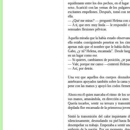
equidistante entre los dos pechos, en el luga
sexo. Acarició con las yemas de los pulgares
excitantes empellones. Después, tomó con tern
ella.
— ¿Qué me miras? — preguntó Helena con curi
— A ti, que eres muy linda — le respondió con
sensuales flexiones pélvicas.
Aquella mirada que la había estado observan
ella estaba consiguiendo penetrar en los ci
apenas más que el nombre que le había dicho 
Gabo, ¿y tú? Helena, encantada”. Desde luego
en un lugar como ese.
— Si quieres, cambiamos de posición, ¿te p
— Vale, porque me canso —contestó Helena
— Así, por detrás.
Una vez que aquellos dos cuerpos desnudos s
antebrazos apoyados también sobre la cama y 
pene con las manos y apoyó los codos firmem
Ahora era él quien marcaba el ritmo de los se
sus manos, amasándola, en dirección a unos 
Quería tocarlos, sentir su tersura y transmi
depilada flor encarnada de la primorosa joven
Sintió la transmisión del calor inquietant
silenciosamente, desnudando su piel hasta ll
desempeñar su trabajo. Empezaba a sentir una 
embrujo de la pasión. Por un momento, deseó