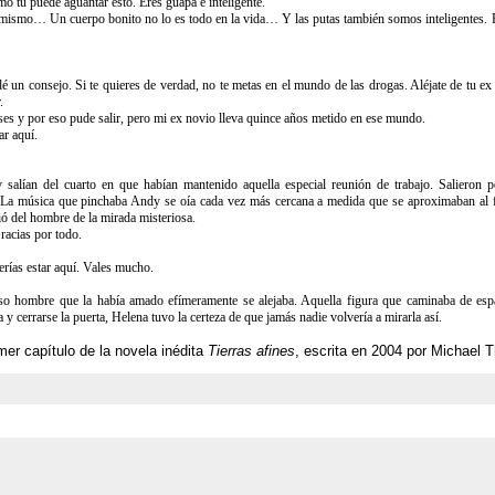
 tú puede aguantar esto. Eres guapa e inteligente.
smo… Un cuerpo bonito no lo es todo en la vida… Y las putas también somos inteligentes. Para
 un consejo. Si te quieres de verdad, no te metas en el mundo de las drogas. Aléjate de tu ex 
.
s y por eso pude salir, pero mi ex novio lleva quince años metido en ese mundo.
r aquí.
salían del cuarto en que habían mantenido aquella especial reunión de trabajo. Salieron po
e. La música que pinchaba Andy se oía cada vez más cercana a medida que se aproximaban al 
ió del hombre de la mirada misteriosa.
acias por todo.
ías estar aquí. Vales mucho.
so hombre que la había amado efímeramente se alejaba. Aquella figura que caminaba de espal
a y cerrarse la puerta, Helena tuvo la certeza de que jamás nadie volvería a mirarla así.
mer capítulo de la novela inédita
Tierras afines
, escrita en 2004 por Michael T