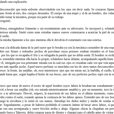
dando una explicación.
desconocido que tenía enfrente observándola con los ojos sin decir nada. Se cruzaron fijame
l uno frente al otro, dos cuerpos desnudos. El cuerpo de una mujer y el de un hombre, dos vidas
idió tomar la iniciativa, porque era parte de su trabajo.
preguntó.
nsa, entregándose fríamente y sin resentimiento ante su adversario. Se incorporó y, echándos
teriosa mirada. Sintió como unas extrañas manos suaves comenzaron a acariciar la piel de su
l cuello.
 miraba fijamente a los ojos mientras ella le devolvía el comentario con una sonrisa.
ar a la delicada dama de la piel suave que lo besaba ya con la mecánica costumbre de una exper
obre sus firmes y redondos pechos de porcelana cuyos pezones estaban retraídos en el fond
or los que se escapaba el frío y se refugiaba la pasión que no debía sentir. El hombre se recl
 extendido mientras ella hacía lo propio, echándose hacia delante, acompañando aquella lenta
 él, intrigada por esa penetrante mirada con la cual sus ojos se cruzaban cada vez que veía aq
re más aquella noche. Aquel nuevo perfume se mezclaba con los de otros tantos desconocidos.
besos: la frente, las mejillas, oh, esos misteriosos ojos que me miran así, la barbilla, el cuel
rande hasta que, según bajaba el listón de sus besos, uno de sus perfectos pechos topó con la
Ella tuvo que mirar de nuevo el rostro de aquel hombre cuyos labios la besaban tan extrañament
vió a besar sus mejillas (oh, esa mirada misteriosamente amable) y, por un momento, tuvo la 
ios a tu adversario. Desvió, empero, la trayectoria de sus labios en el último momento, com
emedio contra el suelo, rozando apenas la comisura de los labios ajenos. Extendió uno de sus br
rasgó la envoltura y lo tomó en sus manos. Introdujo los dedos índice y medio de sendas m
. Seguidamente, a pesar de haberse prohibido el contacto íntimo de besar otros labios, sí qu
an con una acompasada y suave fricción arriba y abajo. Algunas chicas la chupaban sin pres
cuando fuera a Talavera, debía comprar pasta de dientes y champú para el cabello antes de visita