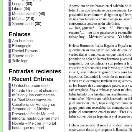
Lengua
(63)
Apoyó uno de sus brazos en el colchón de la c
Libros
(34)
lado. Tuvo que levantarse para responder. Lo
Mundialización
(46)
presentida incertidumbre de ignorar qué le e
Música
(218)
de una voz femenina en un diálogo musicalmen
Sapere aude
(30)
entrecortada conversación telefónica.
— Hola, ¿qué tal?… Bien… Sí… Pues aquí es
semana?… —su tono pasaba de la reconcilia
Enlaces
trabajo hoy… Métete en la cama… Ya habla
Ars humana
Etimogogia
Helena Boromitza había llegado a España nue
quedaba en su voz rastro del país del que pr
Rachel Flowers
verdes tierras transilvanas en que nació sol
Sapere aude
portador no solo de la más hermosa juventud, 
Tolle lege
magisterio por complacer a sus padres a la p
vocación y descontenta con la vida que llevab
Entradas recientes
vida. Quería trabajar y ganar dinero para h
impediría. Comunicó la decisión de marcharse
/ Recent Entries
la vida en el extranjero también era igualmen
Un destierro con ruido
en los brazos de su malogrado padre, esta vez
está arreglado. Voy a trabajar y ganar mucho 
Ricardo Llorca, el oficio de
había habido una frialdad, un resentimiento y
músico y los caminantes
veinte años. Helena no había heredado su bel
La Real Maestranza de
pues murió en 1975, bajo el régimen comunis
Caballería de Ronda y su
guapa pues aún recordaba los comentarios de
Semana de la Música
padre, el comentario era el mismo: “Eres el 
Presentación de Me creí
había convertido en legendaria y el recuerdo 
inmortal hasta que me morí
Novela – Me creí inmortal
Helena desconectó el móvil y lo dejó caer s
hasta que me morí
observando desde que aceptara la llamada. De