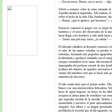
— Era mi novio. Bueno, mi ex novio — dijo 
Volvió a sentarse sobre la cama mirando al 
Aquella mirada la inquietaba. Allí estaban, e
sobre el lecho de la vida. Ella, finalmente, dec
— Bueno, ¿qué te apetece, qué hacemos? — 
Entonces comenzó el ataque con su mejor defe
hombros y el torso del observador de la mis
hasta llegar a los hombros y más tarde hacia a
— Tienes una piel muy suave, ¿lo sabías? — la
El educado caballero al desnudo comenzó a bes
el calor de las manos extrañas se posaba s
redondas, formando dos pequeños agujerillos p
la almohada y quedarse tumbado con el cuerpo
cuerpos extendidos en la cama: ella encima de
impregnaba del perfume varonil de otro homb
la altura del objetivo de aquellos necesarios 
vientre del miembro viril que se hacía más g
maniobra de descenso.
El falo estaba listo para el primer asalto. 
blanco con una enternecedora delicadeza. Vol
leyes de aquel negocio: no beses en los lab
recupera la altura antes de estrellarse sin r
que esperaba encima de la mesilla. Helena 
ensancharla y envolver el pene adecuadamente
chuparlo. Sus labios y su lengua presionab
profiláctica le recordó que al día siguiente, 