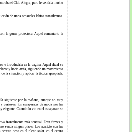
ncontraba el Club Alegre, pero le vendría mucho
succión de unos sensuales labios transilvanos.
con la goma protectora. Aquel comentario la
s e introducirla en la vagina. Aquel ritual se
elante y hacia atrás, siguiendo un movimiento
de la situación y aplicar la táctica apropiada.
l día siguiente por la mañana, aunque no muy
 y curiosear los escaparates de moda por las
y elegante. Cuando lo vio en el escaparate se
tiva frontalmente más sensual. Eran firmes y
no sentía ningún placer. Los acarició con las
certero beso en el plexo solar, en el centro