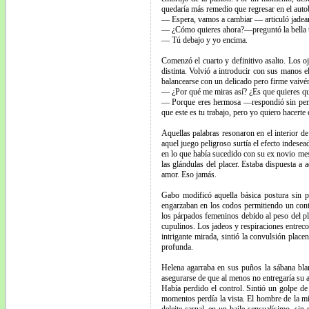
quedaría más remedio que regresar en el auto
— Espera, vamos a cambiar — articuló jadea
— ¿Cómo quieres ahora?—preguntó la bella tr
— Tú debajo y yo encima.
Comenzó el cuarto y definitivo asalto. Los o
distinta. Volvió a introducir con sus manos
balancearse con un delicado pero firme vaivén
— ¿Por qué me miras así? ¿Es que quieres qu
— Porque eres hermosa —respondió sin pensarl
que este es tu trabajo, pero yo quiero hacerte
Aquellas palabras resonaron en el interior d
aquel juego peligroso surtía el efecto indes
en lo que había sucedido con su ex novio mese
las glándulas del placer. Estaba dispuesta a 
amor. Eso jamás.
Gabo modificó aquella básica postura sin 
engarzaban en los codos permitiendo un cont
los párpados femeninos debido al peso del pl
cupulinos. Los jadeos y respiraciones entreco
intrigante mirada, sintió la convulsión place
profunda.
Helena agarraba en sus puños la sábana blan
asegurarse de que al menos no entregaría su a
Había perdido el control. Sintió un golpe d
momentos perdía la vista. El hombre de la mi