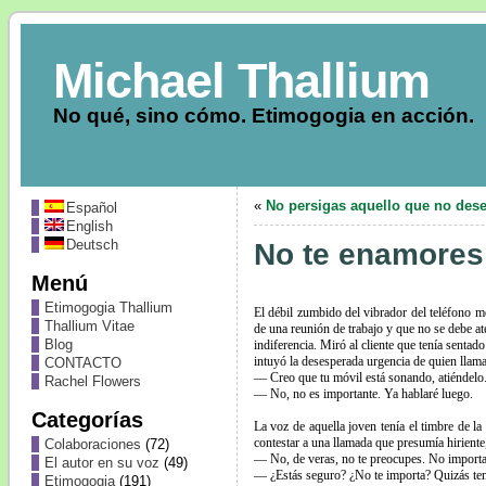
Michael Thallium
No qué, sino cómo. Etimogogia en acción.
«
No persigas aquello que no des
Español
English
Deutsch
No te enamores 
Menú
Etimogogia Thallium
El débil zumbido del vibrador del teléfono m
Thallium Vitae
de una reunión de trabajo y que no se debe at
Blog
indiferencia. Miró al cliente que tenía sentad
intuyó la desesperada urgencia de quien llama
CONTACTO
— Creo que tu móvil está sonando, atiéndelo
Rachel Flowers
— No, no es importante. Ya hablaré luego.
Categorías
La voz de aquella joven tenía el timbre de la
contestar a una llamada que presumía hiriente
Colaboraciones
(72)
— No, de veras, no te preocupes. No importa
El autor en su voz
(49)
— ¿Estás seguro? ¿No te importa? Quizás teng
Etimogogia
(191)