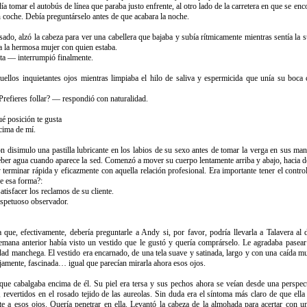
ía tomar el autobús de línea que paraba justo enfrente, al otro lado de la carretera en que se e
n coche. Debía preguntárselo antes de que acabara la noche.
ado, alzó la cabeza para ver una cabellera que bajaba y subía rítmicamente mientras sentía la 
a la hermosa mujer con quien estaba.
ta — interrumpió finalmente.
llos inquietantes ojos mientras limpiaba el hilo de saliva y espermicida que unía su boca 
Prefieres follar? — respondió con naturalidad.
é posición te gusta
cima de mí.
 disimulo una pastilla lubricante en los labios de su sexo antes de tomar la verga en sus mano
eber agua cuando aparece la sed. Comenzó a mover su cuerpo lentamente arriba y abajo, hacia d
 terminar rápida y eficazmente con aquella relación profesional. Era importante tener el control 
e esa forma?:
isfacer los reclamos de su cliente.
espetuoso observador.
 que, efectivamente, debería preguntarle a Andy si, por favor, podría llevarla a Talavera a
semana anterior había visto un vestido que le gustó y quería comprárselo. Le agradaba pasear
dad manchega. El vestido era encarnado, de una tela suave y satinada, largo y con una caída mu
jamente, fascinada… igual que parecían mirarla ahora esos ojos.
ue cabalgaba encima de él. Su piel era tersa y sus pechos ahora se veían desde una perspec
revertidos en el rosado tejido de las aureolas. Sin duda era el síntoma más claro de que ella 
 a esos ojos. Quería penetrar en ella. Levantó la cabeza de la almohada para acertar con un 