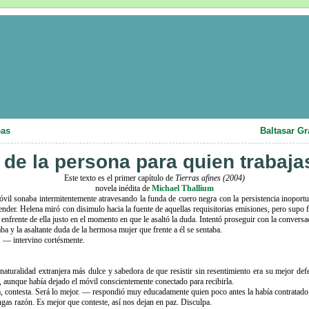
eas
Baltasar Gr
de la persona para quien trabaja
Este texto es el primer capítulo de
Tierras afines (2004)
novela inédita de
Michael Thallium
óvil sonaba intermitentemente atravesando la funda de cuero negra con la persistencia inoport
ender. Helena miró con disimulo hacia la fuente de aquellas requisitorias emisiones, pero supo f
o enfrente de ella justo en el momento en que le asaltó la duda. Intentó proseguir con la conversa
ba y la asaltante duda de la hermosa mujer que frente a él se sentaba.
. — intervino cortésmente.
 naturalidad extranjera más dulce y sabedora de que resistir sin resentimiento era su mejor de
, aunque había dejado el móvil conscientemente conectado para recibirla.
, contesta. Será lo mejor. — respondió muy educadamente quien poco antes la había contratado
as razón. Es mejor que conteste, así nos dejan en paz. Disculpa.