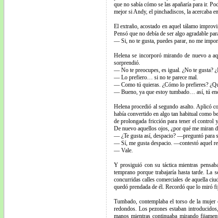
que no sabía cómo se las apañaría para ir. Pod
mejor si Andy, el pinchadiscos, la acercaba e
El extraño, acostado en aquel tálamo improvis
Pensó que no debía de ser algo agradable par
— Si, no te gusta, puedes parar, no me impor
Helena se incorporó mirando de nuevo a aque
sorprendió.
— No te preocupes, es igual. ¿No te gusta? ¿
— Lo prefiero… si no te parece mal.
— Como tú quieras. ¿Cómo lo prefieres? ¿Qu
— Bueno, ya que estoy tumbado… así, tú en
Helena procedió al segundo asalto. Aplicó con
había convertido en algo tan habitual como b
de prolongada fricción para tener el control y
De nuevo aquellos ojos, ¿por qué me miran d
— ¿Te gusta así, despacio? —preguntó para sat
— Sí, me gusta despacio. —contestó aquel r
— Vale.
Y prosiguió con su táctica mientras pensaba
temprano porque trabajaría hasta tarde. La 
concurridas calles comerciales de aquella ciu
quedó prendada de él. Recordó que lo miró fi
Tumbado, contemplaba el torso de la mujer q
redondos. Los pezones estaban introducidos, 
manos mientras continuaba mirando fijamente