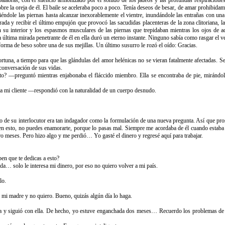
 palabras, con el silencio armonizado por el sonido de los jadeos y las profundas respiraciones.
obre la oreja de él. El baile se aceleraba poco a poco. Tenía deseos de besar, de amar prohibi
riéndole las piernas hasta alcanzar inexorablemente el vientre, inundándole las entrañas con una
rada y recibir el último empujón que provocó las sacudidas placenteras de la zona clitoriana, 
en su interior y los espasmos musculares de las piernas que trepidaban mientras los ojos de
 última mirada penetrante de él en ella duró un eterno instante. Ninguno sabía como rasgar el vel
forma de beso sobre una de sus mejillas. Un último susurro le rozó el oído: Gracias.
rtuna, a tiempo para que las glándulas del amor helénicas no se vieran fatalmente afectadas. S
conversación de sus vidas.
to? —preguntó mientras enjabonaba el fláccido miembro. Ella se encontraba de pie, mirándol
era mi cliente —respondió con la naturalidad de un cuerpo desnudo.
io de su interlocutor era tan indagador como la formulación de una nueva pregunta. Así que p
n esto, no puedes enamorarte, porque lo pasas mal. Siempre me acordaba de él cuando estaba c
tro meses. Pero hizo algo y me perdió… Yo gasté el dinero y regresé aquí para trabajar.
en que te dedicas a esto?
a… solo le interesa mi dinero, por eso no quiero volver a mi país.
lo.
mi madre y no quiero. Bueno, quizás algún día lo haga.
a y siguió con ella. De hecho, yo estuve enganchada dos meses… Recuerdo los problemas de 