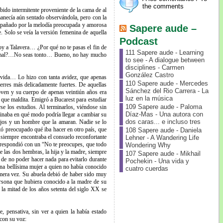
the comments
bido intermitente proveniente de la cama de al
manecía aún sentado observándola, pero con la
compañado por la melodía preocupada y amorosa
Sapere aude –
. Solo se veía la versión femenina de aquella
Podcast
a Talavera… ¿Por qué no te pasas el fin de
111 Sapere aude - Learning
s mal?…No seas tonto… Bueno, no hay mucho
to see - A dialogue between
disciplines - Carmen
González Castro
a vida… Lo hizo con tanta avidez, que apenas
110 Sapere aude - Mercedes
 erres más delicadamente fuertes. De aquellas
Sánchez del Rio Carrera - La
joven y su cuerpo de apenas veintiún años era
luz en la música
z que maldita. Emigró a Bucarest para estudiar
109 Sapere aude - Paloma
se los estudios. Al terminarlos, viéndose sin
Díaz-Mas - Una autora con
ginaba en qué modo podría llegar a cambiar su
dos caras... e incluso tres
hijos y un hombre que la amaran. Nadie se lo
tó preocupado qué iba hacer en otro país, que
108 Sapere aude - Daniela
o siempre encontraba el consuelo reconfortante
Lehner - A Wandering Life
Le respondió con un “No te preocupes, que todo
Wondering Why
e las dos hembras, la hija y la madre, siempre
107 Sapere aude - Mikhail
a de no poder hacer nada para evitarlo durante
Pochekin - Una vida y
na bellísima mujer a quien no había conocido
cuatro cuerdas
mera vez. Su abuela debió de haber sido muy
rsona que hubiera conocido a la madre de su
 la mitad de los años setenta del siglo XX se
 pensativa, sin ver a quien la había estado
 con su voz: