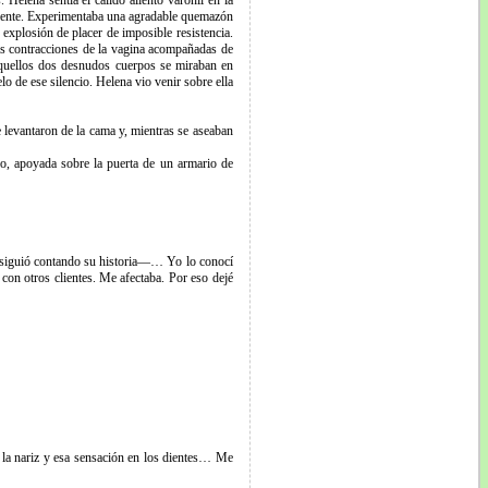
 Helena sentía el cálido aliento varonil en la
damente. Experimentaba una agradable quemazón
 explosión de placer de imposible resistencia.
las contracciones de la vagina acompañadas de
 aquellos dos desnudos cuerpos se miraban en
o de ese silencio. Helena vio venir sobre ella
e levantaron de la cama y, mientras se aseaban
o, apoyada sobre la puerta de un armario de
rosiguió contando su historia—… Yo lo conocí
on otros clientes. Me afectaba. Por eso dejé
la nariz y esa sensación en los dientes… Me