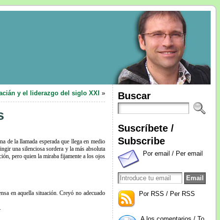
acián y el liderazgo del siglo XXI
»
Buscar
s
Suscríbete /
Subscribe
una de la llamada esperada que llega en medio
ingir una silenciosa sordera y la más absoluta
Por email / Per email
ción, pero quien la miraba fijamente a los ojos
fensa en aquella situación. Creyó no adecuado
Por RSS / Per RSS
.
A los comentarios / To