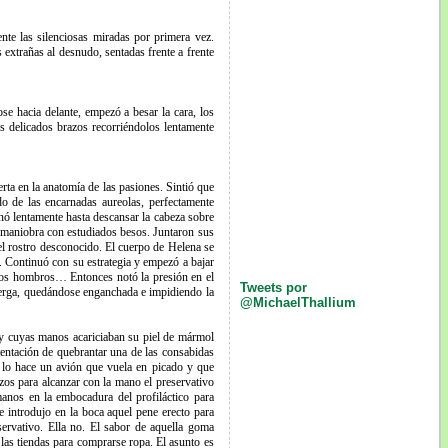
nte las silenciosas miradas por primera vez.
 extrañas al desnudo, sentadas frente a frente
e hacia delante, empezó a besar la cara, los
s delicados brazos recorriéndolos lentamente
ta en la anatomía de las pasiones. Sintió que
o de las encarnadas aureolas, perfectamente
inó lentamente hasta descansar la cabeza sobre
 maniobra con estudiados besos. Juntaron sus
uel rostro desconocido. El cuerpo de Helena se
 Continuó con su estrategia y empezó a bajar
lo, los hombros… Entonces notó la presión en el
Tweets por
 verga, quedándose enganchada e impidiendo la
@MichaelThallium
e y cuyas manos acariciaban su piel de mármol
tentación de quebrantar una de las consabidas
o lo hace un avión que vuela en picado y que
azos para alcanzar con la mano el preservativo
anos en la embocadura del profiláctico para
e introdujo en la boca aquel pene erecto para
ervativo. Ella no. El sabor de aquella goma
r las tiendas para comprarse ropa. El asunto es