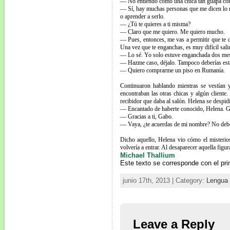
— No entiendo como una chica tan guapa como
— Sí, hay muchas personas que me dicen lo mi
o aprender a serlo.
— ¿Tú te quieres a ti misma?
— Claro que me quiero. Me quiero mucho.
— Pues, entonces, me vas a permitir que te dé
Una vez que te enganchas, es muy difícil salir
— Lo sé. Yo solo estuve enganchada dos mese
— Hazme caso, déjalo. Tampoco deberías esta
— Quiero comprarme un piso en Rumanía.
Continuaron hablando mientras se vestían y 
encontraban las otras chicas y algún client
recibidor que daba al salón. Helena se despid
— Encantado de haberte conocido, Helena. Gr
— Gracias a ti, Gabo.
— Vaya, ¿te acuerdas de mi nombre? No deber
Dicho aquello, Helena vio cómo el misterio
volvería a entrar. Al desaparecer aquella figur
Michael Thallium
Este texto se corresponde con el pri
junio 17th, 2013 | Category:
Lengua
Leave a Reply