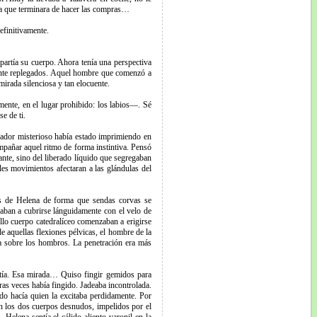
sta que terminara de hacer las compras…
efinitivamente.
partía su cuerpo. Ahora tenía una perspectiva
mente replegados. Aquel hombre que comenzó a
irada silenciosa y tan elocuente.
mente, en el lugar prohibido: los labios—. Sé
e de ti.
rvador misterioso había estado imprimiendo en
mpañar aquel ritmo de forma instintiva. Pensó
ante, sino del liberado líquido que segregaban
les movimientos afectaran a las glándulas del
as de Helena de forma que sendas corvas se
ban a cubrirse lánguidamente con el velo de
lo cuerpo catedralíceo comenzaban a erigirse
e aquellas flexiones pélvicas, el hombre de la
lla sobre los hombros. La penetración era más
estía. Esa mirada… Quiso fingir gemidos para
as veces había fingido. Jadeaba incontrolada.
do hacía quien la excitaba perdidamente. Por
an los dos cuerpos desnudos, impelidos por el