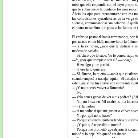
deleite carnal, en un baile sensualísimo, sin
oreja que ella respondía con el suyo propio s
que le subía desde la punta de los pies recor
Abrió los ojos para reencontrarse con esa mi
las convulsiones eyaculatorias de la verga 
silencio, comunicándose sin palabras. Aquella
el rostro masculino que posaba los labios en 
El embrujo pasional había terminado y, por fo
por turnos en un bidé, mantuvieron la última 
— Y tu ex novio, ¿sabe que te dedicas a es
madera de castaño.
— Sí, claro que lo sabe. Yo lo conocí aquí, 
—Y, ¿por qué rompiste con él? —indagó.
— Hizo algo y me perdió.
— ¿Pero tú lo quieres?
— Sí. Bueno, lo quería —sabía que el silenc
cuando empecé a trabajar aquí… Si trabajas e
este lugar y me fui a vivir con él durante cua
—¿Y no quieres volver a Rumanía?
— No.
— ¿No tienes ganas de ver a tus padres? ¿Sab
— No, no lo saben. Mi madre es una interesad
— ¿Y tu padre?
— A mi padre sí que me gustaría volver a ver
— Y ¿por qué no lo haces?
— Porque entonces también tendría que ver a 
— ¿Y por qué te perdió tu novio?
— Porque me prometió que dejaría la cocaín
mintió y lo dejé. Me quedé sin dinero.