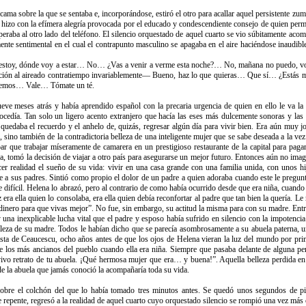
ama sobre la que se sentaba e, incorporándose, estiró el otro para acallar aquel persistente zum
 hizo con la efímera alegría provocada por el educado y condescendiente consejo de quien per
speraba al otro lado del teléfono. El silencio orquestado de aquel cuarto se vio súbitamente a
te sentimental en el cual el contrapunto masculino se apagaba en el aire haciéndose inaudible
toy, dónde voy a estar… No… ¿Vas a venir a verme esta noche?… No, mañana no puedo, voy 
ción al aireado contratiempo invariablemente— Bueno, haz lo que quieras… Que sí… ¿Está
remos… Vale… Tómate un té.
ve meses atrás y había aprendido español con la precaria urgencia de quien en ello le va l
ocedía. Tan solo un ligero acento extranjero que hacía las eses más dulcemente sonoras y las
o quedaba el recuerdo y el anhelo de, quizás, regresar algún día para vivir bien. Era aún muy 
sino también de la contradictoria belleza de una inteligente mujer que se sabe deseada a la ve
ar que trabajar míseramente de camarera en un prestigioso restaurante de la capital para pagar
a, tomó la decisión de viajar a otro país para asegurarse un mejor futuro. Entonces aún no ima
acer realidad el sueño de su vida: vivir en una casa grande con una familia unida, con unos 
 a sus padres. Sintió como propio el dolor de un padre a quien adoraba cuando este le pregun
te difícil. Helena lo abrazó, pero al contrario de como había ocurrido desde que era niña, cuand
 era ella quien lo consolaba, era ella quien debía reconfortar al padre que tan bien la quería. 
dinero para que vivas mejor”. No fue, sin embargo, su actitud la misma para con su madre. Entr
 una inexplicable lucha vital que el padre y esposo había sufrido en silencio con la impotenci
leza de su madre. Todos le habían dicho que se parecía asombrosamente a su abuela paterna, u
ta de Ceaucescu, ocho años antes de que los ojos de Helena vieran la luz del mundo por pri
 los más ancianos del pueblo cuando ella era niña. Siempre que pasaba delante de alguna pe
vivo retrato de tu abuela. ¡Qué hermosa mujer que era… y buena!”. Aquella belleza perdida en
de la abuela que jamás conoció la acompañaría toda su vida.
obre el colchón del que lo había tomado tres minutos antes. Se quedó unos segundos de pie,
 repente, regresó a la realidad de aquel cuarto cuyo orquestado silencio se rompió una vez más