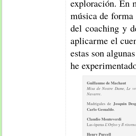
exploración. En m
música de forma 
del coaching y de
aplicarme el cue
estas son algunas
he experimentado
Guillaume de Machaut
Misa de Nostre Dame, Le vr
Navarre
.
Josquin Des
Madrigales de
Carlo Gesualdo
.
Claudio Monteverdi
Las óperas
L’Orfeo
y
Il ritorn
Henry Purcell