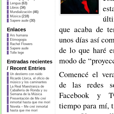
Lengua
(63)
es
Libros
(34)
Mundialización
(46)
últ
Música
(218)
Sapere aude
(30)
que acaba de te
Enlaces
Ars humana
unos días así co
Etimogogia
Rachel Flowers
de lo que haré 
Sapere aude
Tolle lege
modo de “proyecc
Entradas recientes
/ Recent Entries
Comencé el vera
Un destierro con ruido
Ricardo Llorca, el oficio de
de las redes so
músico y los caminantes
La Real Maestranza de
Caballería de Ronda y su
Facebook y Tw
Semana de la Música
Presentación de Me creí
inmortal hasta que me morí
tiempo para mí, t
Novela – Me creí inmortal
hasta que me morí