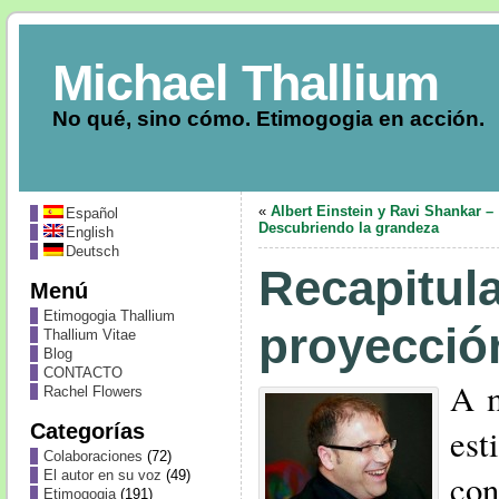
Michael Thallium
No qué, sino cómo. Etimogogia en acción.
«
Albert Einstein y Ravi Shankar –
Español
Descubriendo la grandeza
English
Deutsch
Recapitula
Menú
Etimogogia Thallium
proyecció
Thallium Vitae
Blog
CONTACTO
A m
Rachel Flowers
Categorías
est
Colaboraciones
(72)
El autor en su voz
(49)
co
Etimogogia
(191)