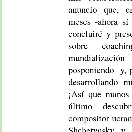
anuncio que, e
meses -ahora sí 
concluiré y pres
sobre coachi
mundialización
posponiendo- y, 
desarrollando mi
¡Así que manos 
último descub
compositor ucra
Shchetynsky y 