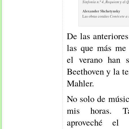
Sinfonía n.º 4
,
Requiem
y el
Q
Alexander Shchetynsky
Las obras corales
Conócete a 
De las anteriores
las que más me 
el verano han s
Beethoven y la te
Mahler.
No solo de músic
mis horas. T
aproveché el 