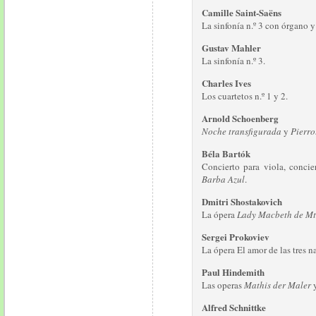
Camille Saint-Saëns
La sinfonía n.º 3 con órgano y
Gustav Mahler
La sinfonía n.º 3.
Charles Ives
Los cuartetos n.º 1 y 2.
Arnold Schoenberg
Noche transfigurada
y
Pierro
Béla Bartók
Concierto para viola, concie
Barba Azul
.
Dmitri Shostakovich
La ópera
Lady Macbeth de Mt
Sergei Prokoviev
La ópera El amor de las tres n
Paul Hindemith
Las operas
Mathis der Maler
Alfred Schnittke