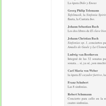
La ópera
Dido y Eneas
Georg Philip Telemann
Tafelmusik
, la
Sinfonia Spiri
flauta, la Cantata
Ino.
Johann Sebastian Bach
Los dos libros de
El clave bi
Johann Christian Bach
Sinfonías op. 1
, conciertos pa
Amadis de Gaule
y
La Clemen
Ludwig van Beethoven
Integral de las 32 sonatas p
sonata… sí, ya sé, ¡son muchís
Carl Maria von Weber
la ópera
El cazador furtivo
, l
Franz Schubert
Las 8 sinfonías.
Robert Schumann
Concierto para cello en la m
cuatro sinfonías.