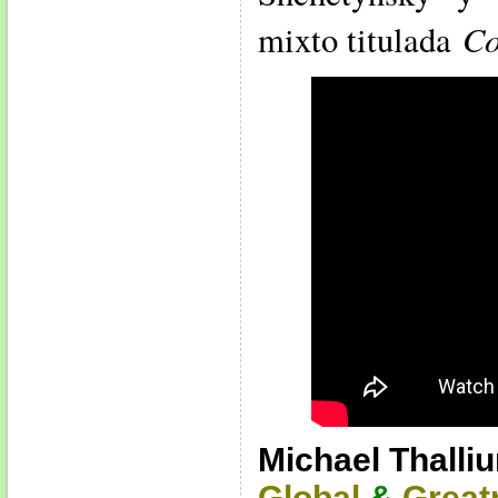
Co
mixto titulada
Michael Thalli
Global
&
Great