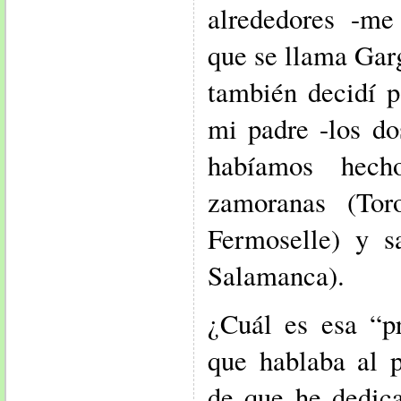
alrededores -me
que se llama Garg
también decidí p
mi padre -los do
habíamos hecho
zamoranas (Toro
Fermoselle) y s
Salamanca).
¿Cuál es esa “p
que hablaba al p
de que he dedic