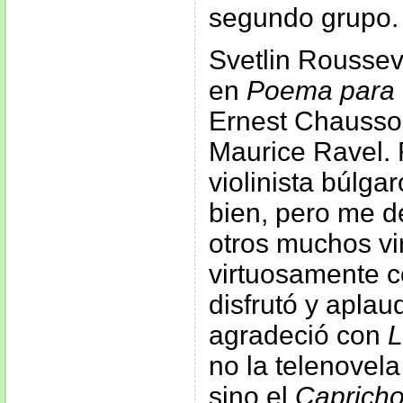
segundo grupo.
Svetlin Roussev
en
Poema para v
Ernest Chauss
Maurice Ravel.
violinista búlga
bien, pero me 
otros muchos vi
virtuosamente c
disfrutó y aplau
agradeció con
L
no la telenovel
sino el
Capricho