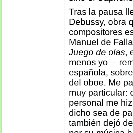
Tras la pausa l
Debussy, obra q
compositores e
Manuel de Falla
Juego de olas
,
menos yo— remi
española, sobre
del oboe. Me p
muy particular:
personal me hiz
dicho sea de p
también dejó de
por su música 