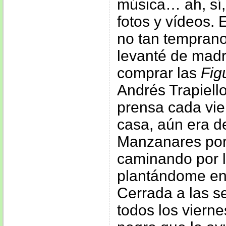
música… ah, sí,
fotos y vídeos.
no tan tempran
levanté de madr
comprar las
Fig
Andrés Trapiello
prensa cada vie
casa, aún era d
Manzanares por 
caminando por l
plantándome en 
Cerrada a las s
todos los vierne