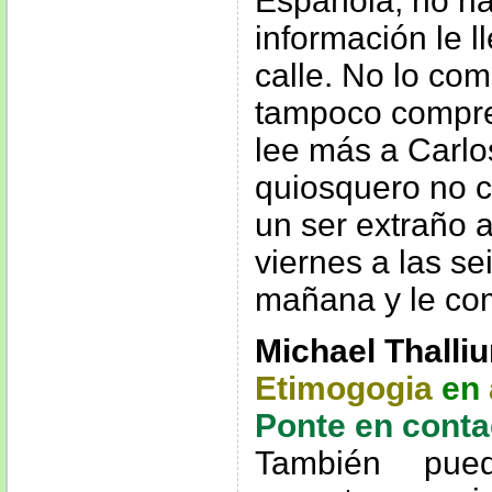
Española, no h
información le l
calle. No lo co
tampoco compre
lee más a Carlos
quiosquero no 
un ser extraño 
viernes a las se
mañana y le com
Michael Thalli
Etimogogia
en
Ponte en conta
También pue