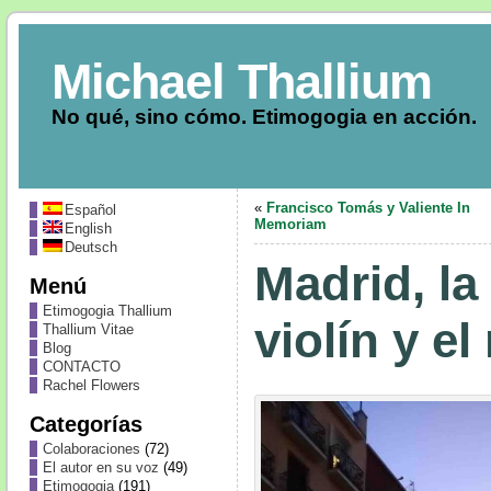
Michael Thallium
No qué, sino cómo. Etimogogia en acción.
«
Francisco Tomás y Valiente In
Español
Memoriam
English
Deutsch
Madrid, la
Menú
Etimogogia Thallium
violín y el
Thallium Vitae
Blog
CONTACTO
Rachel Flowers
Categorías
Colaboraciones
(72)
El autor en su voz
(49)
Etimogogia
(191)