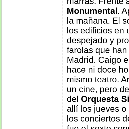
marras. Frente 
Monumental
. 
la mañana. El s
los edificios e
despejado y pro
farolas que han
Madrid. Caigo e
hace ni doce ho
mismo teatro. A
un cine, pero d
del
Orquesta S
allí los jueves 
los conciertos 
fue el sexto con