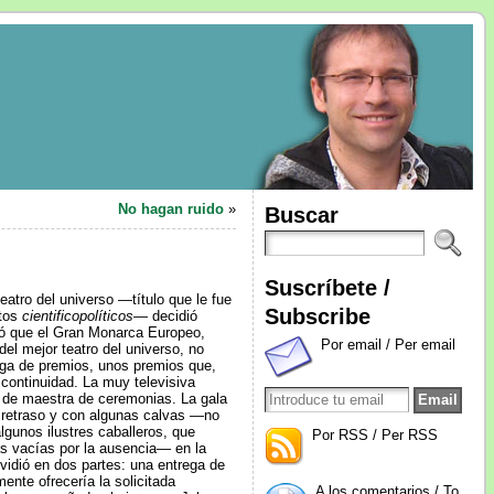
No hagan ruido
»
Buscar
Suscríbete /
eatro del universo —título que le fue
Subscribe
rtos
cientificopolíticos
— decidió
só que el Gran Monarca Europeo,
Por email / Per email
del mejor teatro del universo, no
rega de premios, unos premios que,
continuidad. La muy televisiva
o de maestra de ceremonias. La gala
retraso y con algunas calvas —no
gunos ilustres caballeros, que
Por RSS / Per RSS
as vacías por la ausencia— en la
ividió en dos partes: una entrega de
mente ofrecería la solicitada
A los comentarios / To