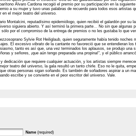
barítono Álvaro Cardona recogió el premio por su participación en la siguient
remio a su mujer y tuvo unas palabras de recuerdo para todos esos artistas q
r en el mejor teatro del universo.
ario Montalcini, reputadísimo epidemiólogo, quien recibió el galardón por su 
universo siguiera abierto. Y así terminó la primera parte… No sin que algunas 
í sólo por el compromiso de la entrega de premios o no les gustaba lo que v
mezzosoprano Sylvie Rot Heiliglaub, quien seguramente había tenido noches
sajes. El excesivo
vibrato
de la cantante no favoreció que se entendieran los
siasmo, tanto es así que, una vez terminados los aplausos, se produjo una 
ñoras y señores, ¡que aún tengo preparada una propina!”, y el público arrancó 
y dedicación que requiere cualquier actuación, y los artistas siempre merece
ejor teatro del universo, la gala resultó un tanto chirle. Eso no le quita, em
a que otras personas sigan soñando. Es también de soñadores aspirar a un 
ndo escribe y se convierte en el peor escritor del universo. Vale.
Name
(required)