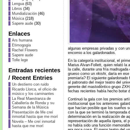
Lengua
(63)
Libros
(34)
Mundialización
(46)
Música
(218)
Sapere aude
(30)
Enlaces
Ars humana
Etimogogia
algunas empresas privadas y con un 
Rachel Flowers
encomio a los galardonados.
Sapere aude
Tolle lege
En la categoría institucional, el pri
Marius Alvan-Follett, quien relató l
Entradas recientes
la calle, durante una fría madrugada 
grueso como un
rikishi
, daría en ese
/ Recent Entries
premiaría? El siguiente galardonado 
al patronato del mejor teatro del uni
Un destierro con ruido
gerente del mastodóntico grupo ZXH,
Ricardo Llorca, el oficio de
fechas recientes había hecho botar de
músico y los caminantes
La Real Maestranza de
Continuó la gala con los premios art
Caballería de Ronda y su
institucional que los anteriores galar
Semana de la Música
que hacían posible que los sueños se
Presentación de Me creí
con la que se terminó la temporada 
inmortal hasta que me morí
determinación en la realización de a
representación de aquella ópera, el p
Novela – Me creí inmortal
no había sido una función memorable 
hasta que me morí
era poca cosa. El mejor teatro del u