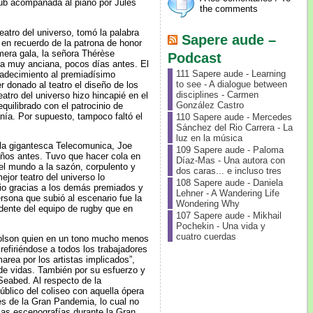
ub acompañada al piano por Jules
the comments
eatro del universo, tomó la palabra
Sapere aude –
 en recuerdo de la patrona de honor
imera gala, la señora Thérèse
Podcast
ya muy anciana, pocos días antes. El
111 Sapere aude - Learning
adecimiento al premiadísimo
to see - A dialogue between
r donado al teatro el diseño de los
disciplines - Carmen
eatro del universo hizo hincapié en el
González Castro
equilibrado con el patrocinio de
nía. Por supuesto, tampoco faltó el
110 Sapere aude - Mercedes
Sánchez del Rio Carrera - La
luz en la música
de la gigantesca Telecomunica, Joe
109 Sapere aude - Paloma
 años antes. Tuvo que hacer cola en
Díaz-Mas - Una autora con
del mundo a la sazón, corpulento y
dos caras... e incluso tres
ejor teatro del universo lo
108 Sapere aude - Daniela
dio gracias a los demás premiados y
Lehner - A Wandering Life
ersona que subió al escenario fue la
Wondering Why
dente del equipo de rugby que en
107 Sapere aude - Mikhail
Pochekin - Una vida y
cuatro cuerdas
icholson quien en un tono mucho menos
 refiriéndose a todos los trabajadores
area por los artistas implicados”,
de vidas. También por su esfuerzo y
Seabed. Al respecto de la
público del coliseo con aquella ópera
és de la Gran Pandemia, lo cual no
imas escenografías durante la Gran