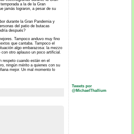
e temporada a la de la Gran
ue jamás lograron, a pesar de su
labor durante la Gran Pandemia y
personas del patio de butacas
endría después?
 mejores. Tampoco anduvo muy fino
 textos que cantaba. Tampoco el
situación algo embarazosa: la mezzo
con otro aplauso un poco artificial.
n respeto cuando están en el
pero, ningún mérito a quienes con su
mañana mejor. Un mal momento lo
Tweets por
@MichaelThallium