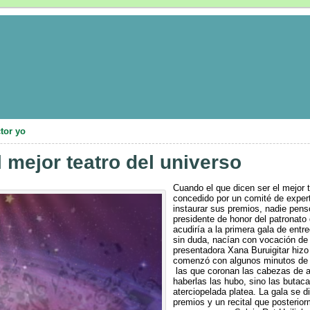
ctor yo
 mejor teatro del universo
Cuando el que dicen ser el mejor t
concedido por un comité de expe
instaurar sus premios, nadie pen
presidente de honor del patronato 
acudiría a la primera gala de ent
sin duda, nacían con vocación de 
presentadora Xana Buruigitar hiz
comenzó con algunos minutos de 
las que coronan las cabezas de al
haberlas las hubo, sino las butac
aterciopelada platea. La gala se d
premios y un recital que posterior