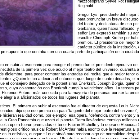
mezzosoprano Sylvie Rot Heiligla
Reginald.
Gregor Lys, presidente del mejor t
para pronunciar un breve discurso
del teatro y dedicataria de esa pr
Garbanse, quien había fallecido, 
señor Lys expresó también su agr
escultor Christoph Kirche por habe
premios. El presidente del mejor t
carácter público de la institución, 
presupuesto que contaba con una cuarta parte de participación de la ciudada
mero en subir al escenario para recoger el premio fue el presidente ejecutivo 
a anécdota de la primera vez que acudió al mejor teatro del universo, cuarenta
de diciembre, para poder comprar las entradas del recital que el mejor tenor 
 teatro. ¿Quién le iba a decir a él entonces que, luego de cuatro décadas, el m
fue el consejero delegado de la potentísima Enerkraft, Joseph Borgia, quien 
verso, cuya colaboración con Enerkraft cumplía veinticinco años. La tercera p
 Florence Peters, más conocida para la mayoría de personas por ser la presi
 alegría a aficionados de todos los lugares del planeta.
ísticos. El primero en subir al escenario fue el director de orquesta Louis N
donados, dijo que ese premio era para “la gente del mejor teatro del universo”,
 hicieran realidad como, por ejemplo, esa ópera, “defendida contra viento y m
de la Gran Pandemia que azotó el planeta Tierra llevándose consigo millones 
quella ópera fueron premiados el tenor Fabian Michelle y la soprano Rebecca 
restigioso crítico musical Robert McArthur había escrito que la reapertura al 
en lo artístico, aunque sí que sirvió para recobrar algo de normalidad despu
niverso quiso premiar el esfuerzo. Otra de las galardonadas por sus logradís