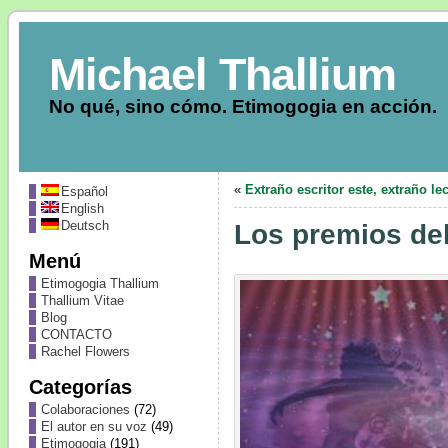
Michael Thallium
No qué, sino cómo. Etimogogia en acción.
«
Extraño escritor este, extraño le
Español
English
Deutsch
Los premios del
Menú
Etimogogia Thallium
Thallium Vitae
Blog
CONTACTO
Rachel Flowers
Categorías
Colaboraciones
(72)
El autor en su voz
(49)
Etimogogia
(191)