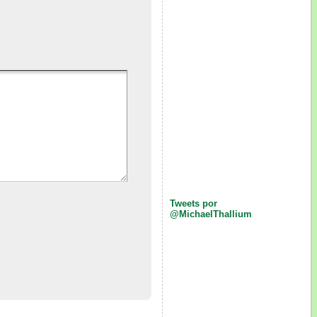
Tweets por
@MichaelThallium