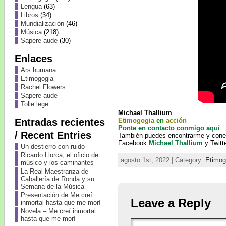
Lengua
(63)
Libros
(34)
Mundialización
(46)
Música
(218)
Sapere aude
(30)
Enlaces
Ars humana
Etimogogia
Rachel Flowers
Sapere aude
Tolle lege
Michael Thallium
Entradas recientes
Etimogogia
en
acción
Ponte en contacto conmigo aquí
/ Recent Entries
También puedes encontrarme y cone
Facebook
Michael Thallium
y Twitt
Un destierro con ruido
Ricardo Llorca, el oficio de
agosto 1st, 2022 | Category:
Etimog
músico y los caminantes
La Real Maestranza de
Caballería de Ronda y su
Semana de la Música
Presentación de Me creí
Leave a Reply
inmortal hasta que me morí
Novela – Me creí inmortal
hasta que me morí