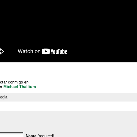
ctar conmigo en:
er
Michael Thallium
ogia
Name
(required)