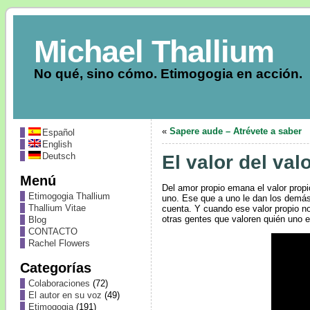
Michael Thallium
No qué, sino cómo. Etimogogia en acción.
«
Sapere aude – Atrévete a saber
Español
English
Deutsch
El valor del val
Menú
Del amor propio emana el valor propi
Etimogogia Thallium
uno. Ese que a uno le dan los demás 
Thallium Vitae
cuenta. Y cuando ese valor propio n
otras gentes que valoren quién uno e
Blog
CONTACTO
Rachel Flowers
Categorías
Colaboraciones
(72)
El autor en su voz
(49)
Etimogogia
(191)