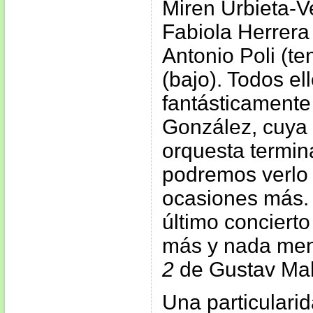
Miren Urbieta-V
Fabiola Herrera
Antonio Poli (te
(bajo). Todos el
fantásticamente
González, cuya t
orquesta termin
podremos verlo d
ocasiones más. 
último conciert
más y nada men
2
de Gustav Mah
Una particularid