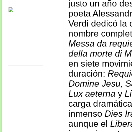
justo un año de
poeta Alessandr
Verdi dedicó la 
nombre completo
Messa da requie
della morte di 
en siete movimie
duración:
Requie
Domine Jesu, S
Lux aeterna
y
Li
carga dramática
inmenso
Dies I
aunque el
Libe