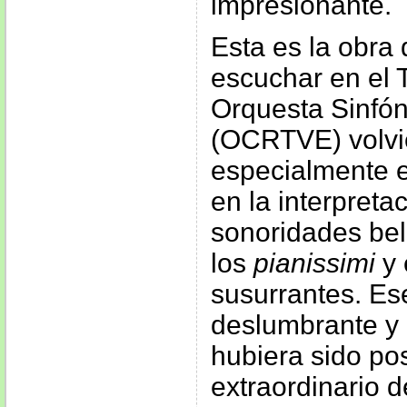
impresionante.
Esta es la obr
escuchar en el 
Orquesta Sinfó
(OCRTVE) volvie
especialmente e
en la interpreta
sonoridades bel
los
pianissimi
y 
susurrantes. Es
deslumbrante y
hubiera sido pos
extraordinario d