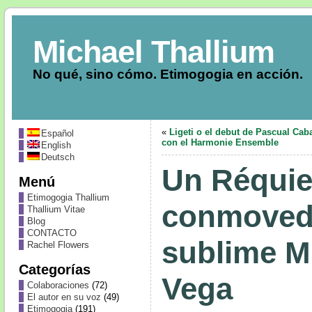
Michael Thallium
No qué, sino cómo. Etimogogia en acción.
«
Ligeti o el debut de Pascual Cab
Español
con el Harmonie Ensemble
English
Deutsch
Un Réquie
Menú
Etimogogia Thallium
conmoved
Thallium Vitae
Blog
CONTACTO
sublime Mi
Rachel Flowers
Categorías
Vega
Colaboraciones
(72)
El autor en su voz
(49)
Etimogogia
(191)