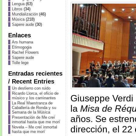
Lengua
(63)
Libros
(34)
Mundialización
(46)
Música
(218)
Sapere aude
(30)
Enlaces
Ars humana
Etimogogia
Rachel Flowers
Sapere aude
Tolle lege
Entradas recientes
/ Recent Entries
Un destierro con ruido
Ricardo Llorca, el oficio de
Giuseppe Verdi
músico y los caminantes
La Real Maestranza de
la
Misa de Réq
Caballería de Ronda y su
Semana de la Música
años. Se estren
Presentación de Me creí
inmortal hasta que me morí
dirección, el 2
Novela – Me creí inmortal
hasta que me morí