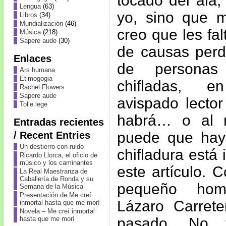
tocado del ala,
Lengua
(63)
yo, sino que 
Libros
(34)
Mundialización
(46)
creo que les fa
Música
(218)
Sapere aude
(30)
de causas perd
Enlaces
de personas 
Ars humana
Etimogogia
chifladas, e
Rachel Flowers
Sapere aude
avispado lecto
Tolle lege
habrá… o al 
Entradas recientes
puede que haya
/ Recent Entries
Un destierro con ruido
chifladura está i
Ricardo Llorca, el oficio de
músico y los caminantes
este artículo. 
La Real Maestranza de
Caballería de Ronda y su
pequeño hom
Semana de la Música
Presentación de Me creí
Lázaro Carrete
inmortal hasta que me morí
Novela – Me creí inmortal
pasado. No 
hasta que me morí