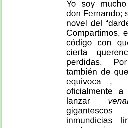
Yo soy mucho
don Fernando; s
novel del “dard
Compartimos, e
código con q
cierta quere
perdidas. Po
también de que
equivoca—
oficialmente a
lanzar
vena
gigantesco
inmundicias li