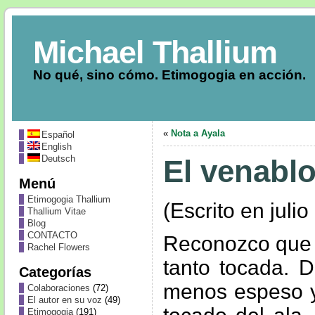
Michael Thallium
No qué, sino cómo. Etimogogia en acción.
«
Nota a Ayala
Español
English
Deutsch
El venablo
Menú
Etimogogia Thallium
(Escrito en juli
Thallium Vitae
Blog
CONTACTO
Reconozco que t
Rachel Flowers
tanto tocada. D
Categorías
menos espeso y
Colaboraciones
(72)
El autor en su voz
(49)
Etimogogia
(191)