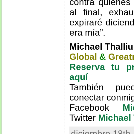
contra quienes 
al final, exha
expiraré dicien
era mía”.
Michael Thalli
Global
&
Great
Reserva tu p
aquí
También pue
conectar conmi
Facebook
Mi
Twitter
Michael 
diciembre 18th,