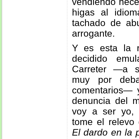
vendiendo hece
higas al idio
tachado de abur
arrogante.
Y es esta la 
decidido emu
Carreter —a 
muy por deba
comentarios— y 
denuncia del ma
voy a ser yo, 
tome el relevo d
El dardo en la 