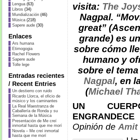
visita:
The Joy
Lengua
(63)
Libros
(34)
Nagpal. “Mov
Mundialización
(46)
Música
(218)
great” (Ascen
Sapere aude
(30)
Enlaces
grande) es u
Ars humana
sobre cómo lle
Etimogogia
Rachel Flowers
humano y of
Sapere aude
Tolle lege
sobre el tema
Entradas recientes
Nagpal
, en l
/ Recent Entries
(
Michael Tha
Un destierro con ruido
Ricardo Llorca, el oficio de
músico y los caminantes
UN CUER
La Real Maestranza de
Caballería de Ronda y su
ENGRANDECE
Semana de la Música
Presentación de Me creí
Opinión de
Amit
inmortal hasta que me morí
Novela – Me creí inmortal
hasta que me morí