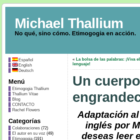
Michael Thallium
No qué, sino cómo. Etimogogia en acción.
«
La bolsa de las palabras: ¡Viva el
Español
lenguaje!
English
Deutsch
Un cuerpo
Menú
Etimogogia Thallium
engrande
Thallium Vitae
Blog
CONTACTO
Rachel Flowers
Adaptación al 
Categorías
inglés por M
Colaboraciones
(72)
deseas leer e
El autor en su voz
(49)
Etimogogia
(191)