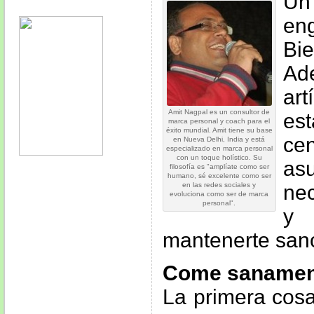
Un
en
Bi
Ad
ar
Amit Nagpal es un consultor de
es
marca personal y coach para el
éxito mundial. Amit tiene su base
ce
en Nueva Delhi, India y está
especializado en marca personal
con un toque holístico. Su
asu
filosofía es "amplíate como ser
humano, sé excelente como ser
en las redes sociales y
ne
evoluciona como ser de marca
personal".
y
mantenerte san
Come sanamen
La primera cosa