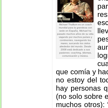
pa
res
esc
Michael Thallium es un coach
mundial para la grandeza con
ll
sede en España. Michael ha
pasado muchos años de su vida
pe
viajando por muchos países y
continentes, navegando los
mares, surcando los cielos
au
alrededor del mundo. Desde
2008 está dedicado a sus
log
pasiones: coaching, idiomas,
comunicación y música.
cu
que comía y hací
no estoy del to
hay personas q
(no solo sobre 
muchos otros): 