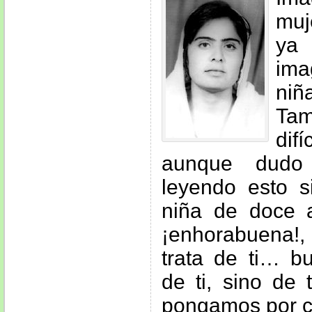
muj
ya
ima
ni
Ta
dif
aunque dudo
leyendo esto s
niña de doce a
¡enhorabuena!,
trata de ti… b
de ti, sino de 
pongamos por c