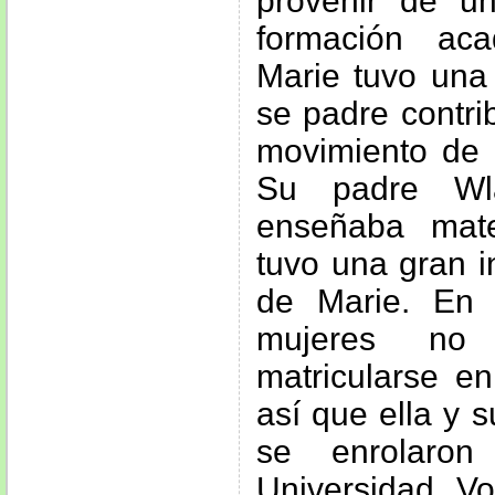
provenir de u
formación ac
Marie tuvo una 
se padre contri
movimiento de l
Su padre Wla
enseñaba mate
tuvo una gran i
de Marie. En 
mujeres no
matricularse en
así que ella y 
se enrolaron
Universidad Vol