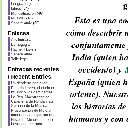
g
Lengua
(63)
Libros
(34)
Mundialización
(46)
Esta es una c
Música
(218)
Sapere aude
(30)
cómo descubrir n
Enlaces
Ars humana
conjuntamente
Etimogogia
Rachel Flowers
India (quien h
Sapere aude
Tolle lege
occidente) y
Entradas recientes
/ Recent Entries
España (quien h
Un destierro con ruido
Ricardo Llorca, el oficio de
oriente). Nuestr
músico y los caminantes
La Real Maestranza de
Caballería de Ronda y su
las historias de
Semana de la Música
Presentación de Me creí
humanos y con e
inmortal hasta que me morí
Novela – Me creí inmortal
hasta que me morí