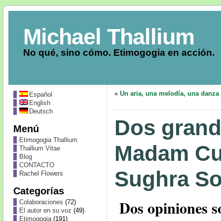
Michael Thallium
No qué, sino cómo. Etimogogia en acción.
«
Un aria, una melodía, una danza
Español
English
Deutsch
Dos grand
Menú
Etimogogia Thallium
Madam Cu
Thallium Vitae
Blog
CONTACTO
Sughra So
Rachel Flowers
Categorías
Dos opiniones s
Colaboraciones
(72)
El autor en su voz
(49)
Etimogogia
(191)