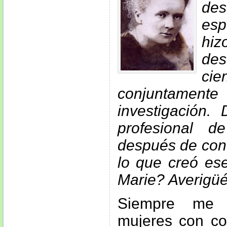
de
esp
h
des
cie
conjuntamente
investigación.
profesional d
después de con
lo que creó es
Marie? Averigü
Siempre me 
mujeres con co