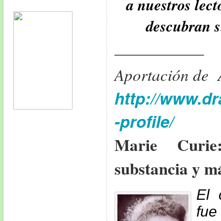
a nuestros lec
descubran s
—————–
Aportación de
http://www.d
-profile/
Marie Curi
substancia y m
El 
f