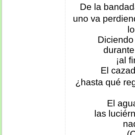
De la bandada
uno va perdien
l
Diciendo
durante
¡al f
El cazad
¿hasta qué re
El agua
las lucié
na
(