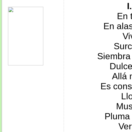
I
En 
En ala
Vi
Surc
Siembra 
Dulce
Allá
Es cons
Ll
Mus
Pluma 
Ver