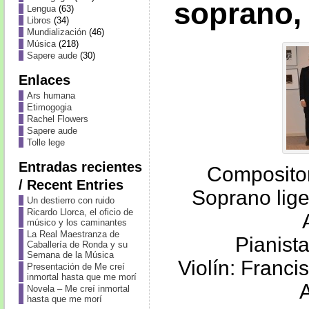
soprano, 
Lengua
(63)
Libros
(34)
Mundialización
(46)
Música
(218)
Sapere aude
(30)
Enlaces
Ars humana
Etimogogia
Rachel Flowers
Sapere aude
Tolle lege
Entradas recientes
Compositor
/ Recent Entries
Soprano lige
Un destierro con ruido
Ricardo Llorca, el oficio de
músico y los caminantes
La Real Maestranza de
Pianist
Caballería de Ronda y su
Semana de la Música
Violín: Franc
Presentación de Me creí
inmortal hasta que me morí
A
Novela – Me creí inmortal
hasta que me morí