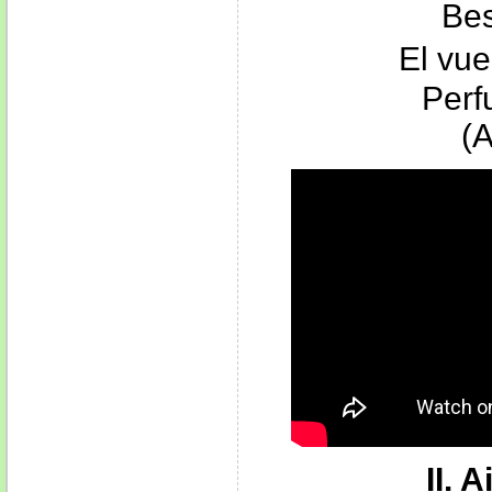
Bes
El vuel
Perf
(
II. 