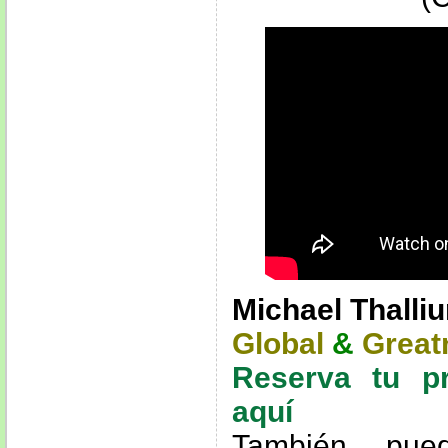
Michael Thalli
Global
&
Great
Reserva tu p
aquí
También pue