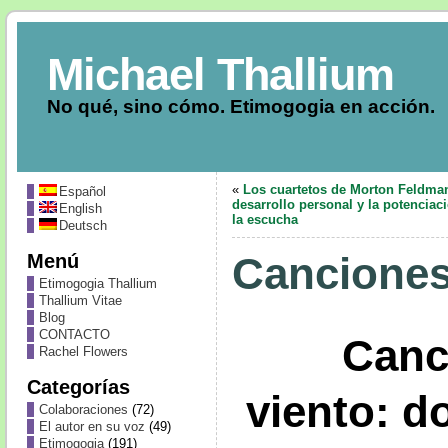
Michael Thallium
No qué, sino cómo. Etimogogia en acción.
«
Los cuartetos de Morton Feldman
Español
desarrollo personal y la potenciac
English
la escucha
Deutsch
Menú
Canciones
Etimogogia Thallium
Thallium Vitae
Blog
CONTACTO
Canc
Rachel Flowers
Categorías
viento: d
Colaboraciones
(72)
El autor en su voz
(49)
Etimogogia
(191)