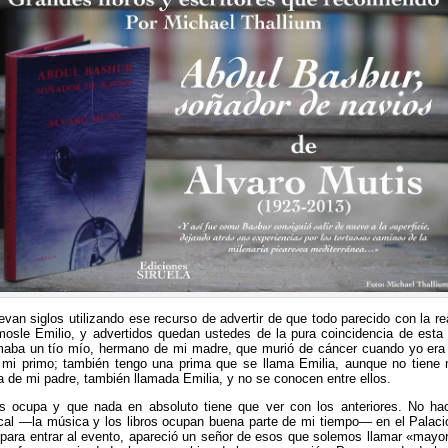
evan siglos utilizando ese recurso de advertir de que todo parecido con la re
osle Emilio, y advertidos quedan ustedes de la pura coincidencia de esta 
amaba un tío mío, hermano de mi madre, que murió de cáncer cuando yo er
, mi primo; también tengo una prima que se llama Emilia, aunque no tiene 
 de mi padre, también llamada Emilia, y no se conocen entre ellos.
s ocupa y que nada en absoluto tiene que ver con los anteriores. No hac
al —la música y los libros ocupan buena parte de mi tiempo— en el Palacio
 para entrar al evento, apareció un señor de esos que solemos llamar «mayore