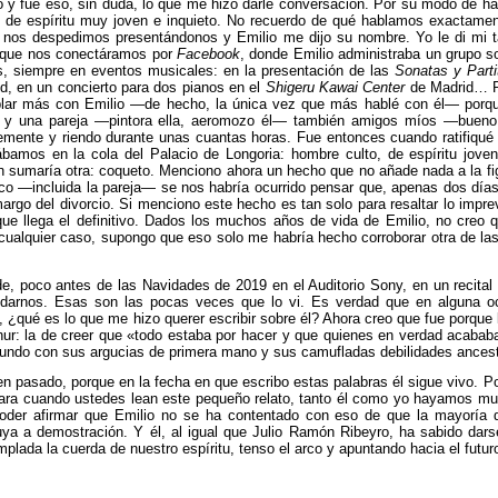
o y fue eso, sin duda, lo que me hizo darle conversación. Por su modo de h
o, de espíritu muy joven e inquieto. No recuerdo de qué hablamos exactamen
o, nos despedimos presentándonos y Emilio me dijo su nombre. Yo le di mi ta
o que nos conectáramos por
Facebook
, donde Emilio administraba un grupo so
s, siempre en eventos musicales: en la presentación de las
Sonatas y Parti
d, en un concierto para dos pianos en el
Shigeru Kawai Center
de Madrid… Po
blar más con Emilio —de hecho, la única vez que más hablé con él— porqu
a y una pareja —pintora ella, aeromozo él— también amigos míos
—bueno,
lemente y riendo durante unas cuantas horas. Fue entonces cuando ratifiqué
bamos en la cola del Palacio de Longoria: hombre culto, de espíritu joven 
 sumaría otra: coqueto. Menciono ahora un hecho que no añade nada a la fi
inco —incluida la pareja— se nos habría ocurrido pensar que, apenas dos días
amargo del divorcio. Si menciono este hecho es tan solo para resaltar lo impre
ue llega el definitivo. Dados los muchos años de vida de Emilio, no creo 
 cualquier caso, supongo que eso solo me habría hecho corroborar otra de las
de, poco antes de las Navidades de 2019 en el Auditorio Sony, en un recita
udarnos. Esas son las pocas veces que lo vi. Es verdad que en alguna o
 ¿qué es lo que me hizo querer escribir sobre él? Ahora creo que fue porque 
hur: la de creer que «todo estaba por hacer y que quienes en verdad acaba
 mundo con sus argucias de primera mano y sus camufladas debilidades ance
n pasado, porque en la fecha en que escribo estas palabras él sigue vivo. P
ara cuando ustedes lean este pequeño relato, tanto él como yo hayamos mu
poder afirmar que Emilio no se ha contentado con eso de que la mayoría
 suya a demostración. Y él, al igual que Julio Ramón Ribeyro, ha sabido da
plada la cuerda de nuestro espíritu, tenso el arco y apuntando hacia el futur