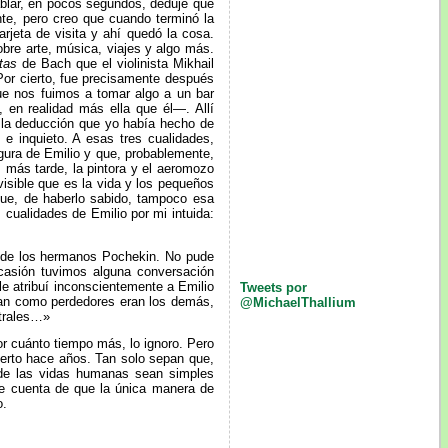
ablar, en pocos segundos, deduje que
te, pero creo que cuando terminó la
rjeta de visita y ahí quedó la cosa.
bre arte, música, viajes y algo más.
tas
de Bach que el violinista Mikhail
r cierto, fue precisamente después
e nos fuimos a tomar algo a un bar
 en realidad más ella que él
—
. Allí
 la deducción que yo había hecho de
e inquieto. A esas tres cualidades,
gura de Emilio y que, probablemente,
 más tarde, la pintora y el aeromozo
visible que es la vida y los pequeños
que, de haberlo sabido, tampoco esa
 cualidades de Emilio por mi intuida:
l de los hermanos Pochekin. No pude
casión tuvimos alguna conversación
le atribuí inconscientemente a Emilio
Tweets por
ban como perdedores eran los demás,
@MichaelThallium
strales…»
or cuánto tiempo más, lo ignoro. Pero
erto hace años. Tan solo sepan que,
 de las vidas humanas sean simples
rse cuenta de que la única manera de
o.