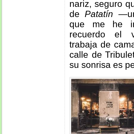
nariz, seguro q
de
Patatín
—un
que me he in
recuerdo el 
trabaja de cama
calle de Tribul
su sonrisa es pe