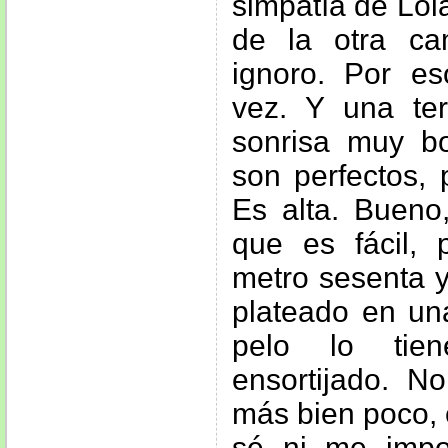
simpatía de Lol
de la otra c
ignoro. Por e
vez. Y una ter
sonrisa muy bo
son perfectos, 
Es alta. Bueno
que es fácil,
metro sesenta y
plateado en una
pelo lo tie
ensortijado. N
más bien poco, 
sé ni me impo