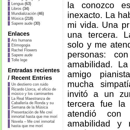
la conozco e
Lengua
(63)
Libros
(34)
inexacto. La ha
Mundialización
(46)
Música
(218)
mi vida. Una p
Sapere aude
(30)
una tercera. 
Enlaces
Ars humana
solo y me aten
Etimogogia
Rachel Flowers
personas: co
Sapere aude
Tolle lege
amabilidad. L
Entradas recientes
amigo pianis
/ Recent Entries
mucha simpatí
Un destierro con ruido
Ricardo Llorca, el oficio de
invitó a un z
músico y los caminantes
La Real Maestranza de
tercera fue la
Caballería de Ronda y su
Semana de la Música
atendió con
Presentación de Me creí
inmortal hasta que me morí
amabilidad y
Novela – Me creí inmortal
hasta que me morí