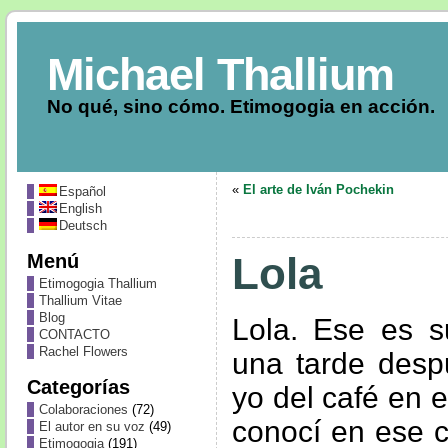
Michael Thallium
No qué, sino cómo. Etimogogia en acción.
«
El arte de Iván Pochekin
Español
English
Deutsch
Menú
Lola
Etimogogia Thallium
Thallium Vitae
Blog
Lola. Ese es s
CONTACTO
Rachel Flowers
una tarde despu
Categorías
yo del café en e
Colaboraciones
(72)
conocí en ese c
El autor en su voz
(49)
Etimogogia
(191)