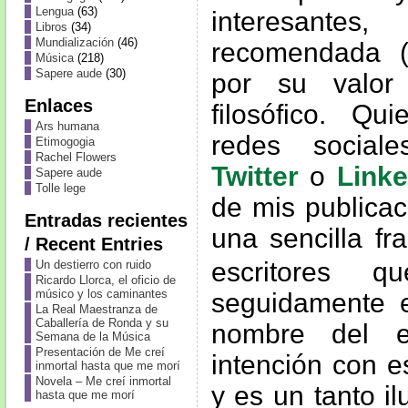
Lengua
(63)
interesantes
Libros
(34)
Mundialización
(46)
recomendada (l
Música
(218)
Sapere aude
(30)
por su valor l
Enlaces
filosófico. Q
Ars humana
redes socia
Etimogogia
Rachel Flowers
Twitter
o
Linke
Sapere aude
Tolle lege
de mis publicac
Entradas recientes
una sencilla fr
/ Recent Entries
escritores q
Un destierro con ruido
Ricardo Llorca, el oficio de
músico y los caminantes
seguidamente el
La Real Maestranza de
Caballería de Ronda y su
nombre del e
Semana de la Música
Presentación de Me creí
intención con e
inmortal hasta que me morí
Novela – Me creí inmortal
y es un tanto i
hasta que me morí