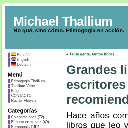
Michael Thallium
No qué, sino cómo. Etimogogia en acción.
«
Tanta gente, tantos libros…
Español
English
Deutsch
Grandes li
Menú
escritores
Etimogogia Thallium
Thallium Vitae
Blog
recomiendo
CONTACTO
Rachel Flowers
Categorías
Hace años come
Colaboraciones
(72)
El autor en su voz
(49)
libros que leo 
Etimogogia
(191)