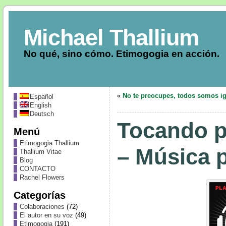
Michael Thallium
No qué, sino cómo. Etimogogia en acción.
«
No te preocupes, todos somos i
Español
English
Deutsch
Tocando p
Menú
Etimogogia Thallium
– Música p
Thallium Vitae
Blog
CONTACTO
Rachel Flowers
Categorías
Colaboraciones
(72)
El autor en su voz
(49)
Etimogogia
(191)