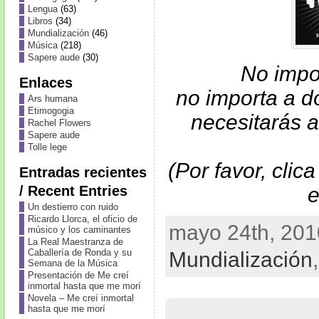
Lengua
(63)
Libros
(34)
Mundialización
(46)
Música
(218)
Sapere aude
(30)
No impor
Enlaces
no importa a d
Ars humana
Etimogogia
necesitarás a
Rachel Flowers
Sapere aude
Tolle lege
(Por favor, clic
Entradas recientes
/ Recent Entries
e
Un destierro con ruido
Ricardo Llorca, el oficio de
mayo 24th, 201
músico y los caminantes
La Real Maestranza de
Caballería de Ronda y su
Mundialización
Semana de la Música
Presentación de Me creí
inmortal hasta que me morí
Novela – Me creí inmortal
hasta que me morí