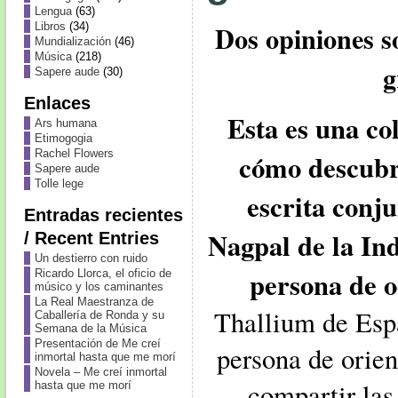
Lengua
(63)
Dos opiniones s
Libros
(34)
Mundialización
(46)
Música
(218)
g
Sapere aude
(30)
Enlaces
Esta es una c
Ars humana
Etimogogia
Rachel Flowers
cómo descubr
Sapere aude
Tolle lege
escrita con
Entradas recientes
Nagpal de la In
/ Recent Entries
Un destierro con ruido
persona de o
Ricardo Llorca, el oficio de
músico y los caminantes
La Real Maestranza de
Thallium de Esp
Caballería de Ronda y su
Semana de la Música
Presentación de Me creí
persona de orien
inmortal hasta que me morí
Novela – Me creí inmortal
compartir las 
hasta que me morí