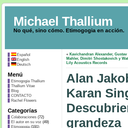
Michael Thallium
No qué, sino cómo. Etimogogia en acción.
«
Kavichandran Alexander, Gustav
Español
Mahler, Dimitri Shostakovich y Wa
English
Lily Acoustics Records
Deutsch
Menú
Alan Jakob
Etimogogia Thallium
Thallium Vitae
Karan Sin
Blog
CONTACTO
Rachel Flowers
Descubrie
Categorías
Colaboraciones
(72)
grandeza
El autor en su voz
(49)
Etimogogia
(191)