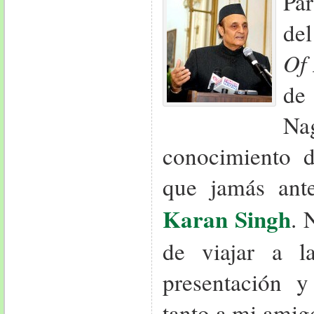
Par
del
Of 
de
Na
conocimiento 
que jamás ante
Karan Singh
. 
de viajar a l
presentación 
tanto a mi ami