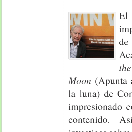
E
imp
de
Ac
th
Moon
(Apunta a 
la luna) de Con
impresionado c
contenido. 