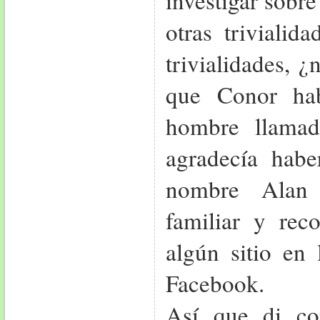
investigar sobr
otras trivialid
trivialidades, 
que Conor hab
hombre llama
agradecía habe
nombre Alan
familiar y rec
algún sitio en 
Facebook.
Así que di co