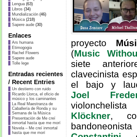
Lengua
(63)
Libros
(34)
Mundialización
(46)
Música
(218)
Sapere aude
(30)
Enlaces
proyecto
Mús
Ars humana
Etimogogia
(
Music Withou
Rachel Flowers
Sapere aude
siete anteri
Tolle lege
clavecinista es
Entradas recientes
/ Recent Entries
el bajo y lau
Un destierro con ruido
Joel Freder
Ricardo Llorca, el oficio de
músico y los caminantes
violoncheli
La Real Maestranza de
Caballería de Ronda y su
Klöckner
, co
Semana de la Música
Presentación de Me creí
inmortal hasta que me morí
bandoneonis
Novela – Me creí inmortal
hasta que me morí
Constantini
, 