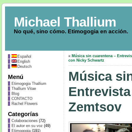
Michael Thallium
No qué, sino cómo. Etimogogia en acción.
«
Música sin cuarentena – Entrevis
Español
con Nicky Schwartz
English
Deutsch
Música si
Menú
Etimogogia Thallium
Entrevist
Thallium Vitae
Blog
CONTACTO
Zemtsov
Rachel Flowers
Categorías
Colaboraciones
(72)
El autor en su voz
(49)
Etimogogia
(191)