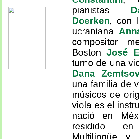
pianistas
D
Doerken
,
con l
ucraniana
Ann
compositor me
Boston
José E
turno de una vi
Dana Zemtso
una familia de 
músicos de orig
viola es el inst
nació en Méx
residido e
Multilingüe 